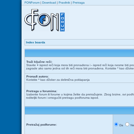
FONForum
|
Download
|
Pravilnik
|
Pretraga
Index boarda
Traži ključne reči:
Stavite
+
ispred reči koja mora biti pronađena i
-
ispred reči koja nesme biti pr
zagrade ako samo jedna od tih reči mora biti pronađena. Koristite * kao džok
Pronađi autora:
Koristite * kao džoker za delimična poklapanja
Pretraga u forumima:
Izaberite forum ili forume u kojima želite da pretražujete. Zbog brzine, svi podf
roditeljki forum i omogućiti pretragu podforuma ispod.
Pretražuj podforume:
Da
N