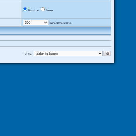
Postovi
Teme
karaktera posta
Idi na: