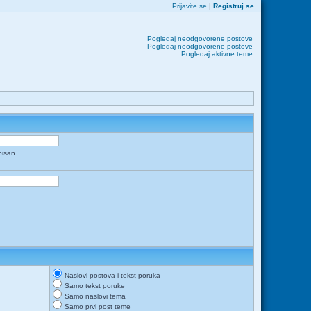
Prijavite se
|
Registruj se
Pogledaj neodgovorene postove
Pogledaj neodgovorene postove
Pogledaj aktivne teme
apisan
Naslovi postova i tekst poruka
Samo tekst poruke
Samo naslovi tema
Samo prvi post teme