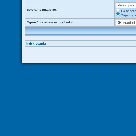
Sortiraj rezultate po:
Po abece
Suprotno 
Ograniči rezultate na prethodnih:
Index boarda