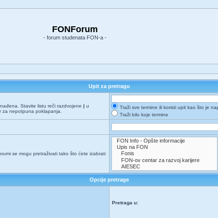
FONForum
- forum studenata FON-a -
Upit za pretragu
onađena. Stavite listu reči razdvojene
|
u
Traži sve termine ili koristi upit kao što je n
er za nepotpuna poklapanja.
Traži bilo koje termine
orumi se mogu pretraživati tako što ćete izabrati
Opcije pretrage
Pretraga u:
e