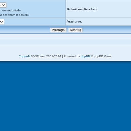
Prikaži rezultate kao:
dnom redosledu
abecednom redosledu
Vrati prve:
Copyleft
FONForum 2001-2014 | Powered by
phpBB
© phpBB Group