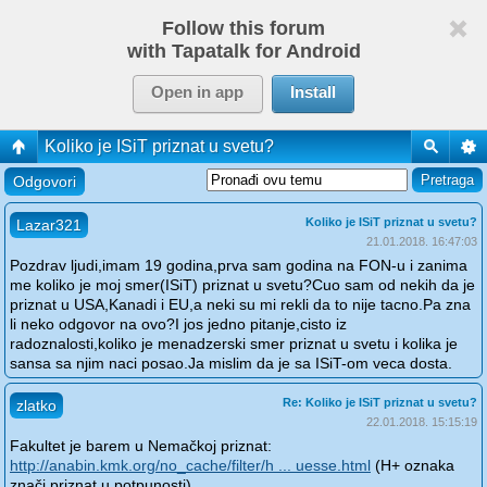
Follow this forum
with Tapatalk for Android
Open in app
Install
Koliko je ISiT priznat u svetu?
Odgovori
Koliko je ISiT priznat u svetu?
Lazar321
21.01.2018. 16:47:03
Pozdrav ljudi,imam 19 godina,prva sam godina na FON-u i zanima
me koliko je moj smer(ISiT) priznat u svetu?Cuo sam od nekih da je
priznat u USA,Kanadi i EU,a neki su mi rekli da to nije tacno.Pa zna
li neko odgovor na ovo?I jos jedno pitanje,cisto iz
radoznalosti,koliko je menadzerski smer priznat u svetu i kolika je
sansa sa njim naci posao.Ja mislim da je sa ISiT-om veca dosta.
Re: Koliko je ISiT priznat u svetu?
zlatko
22.01.2018. 15:15:19
Fakultet je barem u Nemačkoj priznat:
http://anabin.kmk.org/no_cache/filter/h ... uesse.html
(H+ oznaka
znači priznat u potpunosti)