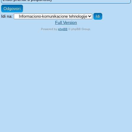
Odgovori
Idi na:
Full Version
Powered by
phpBB
© phpBB Group.
phpBB Mobile / SEO by
Artodia
.