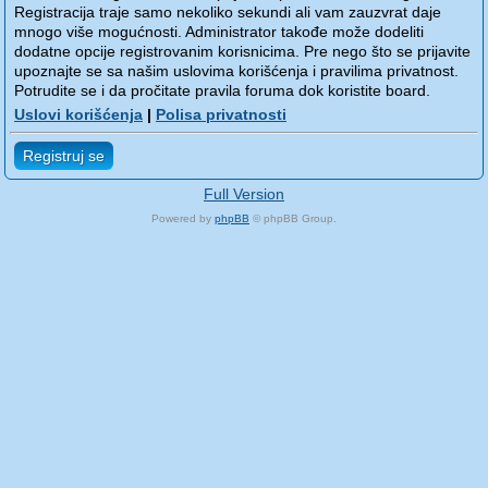
Registracija traje samo nekoliko sekundi ali vam zauzvrat daje
mnogo više mogućnosti. Administrator takođe može dodeliti
dodatne opcije registrovanim korisnicima. Pre nego što se prijavite
upoznajte se sa našim uslovima korišćenja i pravilima privatnost.
Potrudite se i da pročitate pravila foruma dok koristite board.
Uslovi korišćenja
|
Polisa privatnosti
Registruj se
Full Version
Powered by
phpBB
© phpBB Group.
phpBB Mobile / SEO by
Artodia
.