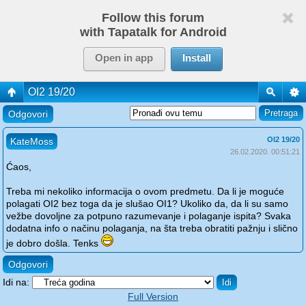
Follow this forum
with Tapatalk for Android
Open in app
Install
OI2 19/20
Odgovori
OI2 19/20
KateMoss
26.02.2020. 00:51:21
Ćaos,
Treba mi nekoliko informacija o ovom predmetu. Da li je moguće
polagati OI2 bez toga da je slušao OI1? Ukoliko da, da li su samo
vežbe dovoljne za potpuno razumevanje i polaganje ispita? Svaka
dodatna info o načinu polaganja, na šta treba obratiti pažnju i slično
je dobro došla. Tenks
Odgovori
Idi na:
Full Version