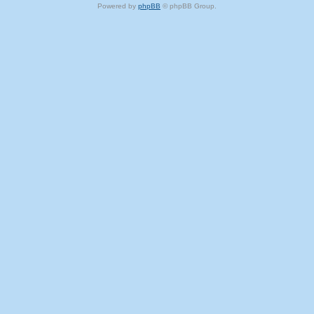
Powered by
phpBB
© phpBB Group.
phpBB Mobile / SEO by
Artodia
.