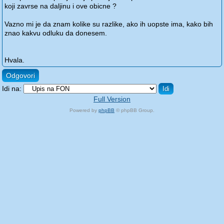
koji zavrse na daljinu i ove obicne ?
Vazno mi je da znam kolike su razlike, ako ih uopste ima, kako bih
znao kakvu odluku da donesem.
Hvala.
Odgovori
Idi na:
Full Version
Powered by
phpBB
© phpBB Group.
phpBB Mobile / SEO by
Artodia
.