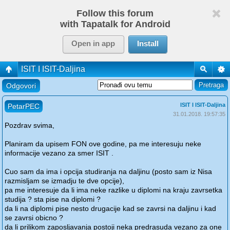
Follow this forum
with Tapatalk for Android
Open in app
Install
ISIT I ISIT-Daljina
Odgovori
ISIT I ISIT-Daljina
PetarPEC
31.01.2018. 19:57:35
Pozdrav svima,
Planiram da upisem FON ove godine, pa me interesuju neke
informacije vezano za smer ISIT .
Cuo sam da ima i opcija studiranja na daljinu (posto sam iz Nisa
razmisljam se izmadju te dve opcije),
pa me interesuje da li ima neke razlike u diplomi na kraju zavrsetka
studija ? sta pise na diplomi ?
da li na diplomi pise nesto drugacije kad se zavrsi na daljinu i kad
se zavrsi obicno ?
da li prilikom zaposljavanja postoji neka predrasuda vezano za one