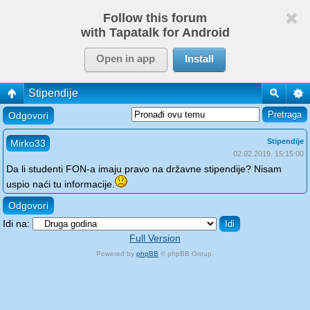
Follow this forum
with Tapatalk for Android
Open in app
Install
Stipendije
Odgovori
Stipendije
Mirko33
02.02.2019. 15:15:00
Da li studenti FON-a imaju pravo na državne stipendije? Nisam
uspio naći tu informacije.
Odgovori
Idi na:
Full Version
Powered by
phpBB
© phpBB Group.
phpBB Mobile / SEO by
Artodia
.