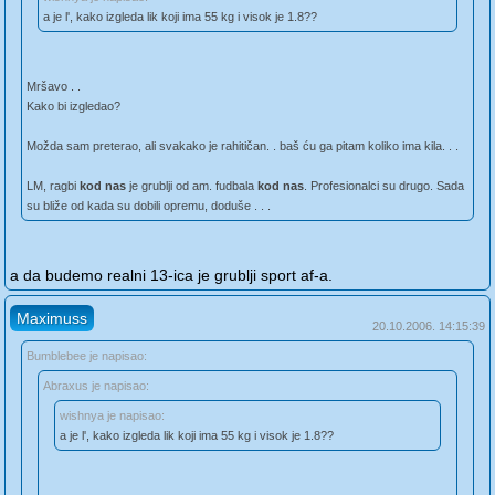
a je l', kako izgleda lik koji ima 55 kg i visok je 1.8??
Mršavo . .
Kako bi izgledao?
Možda sam preterao, ali svakako je rahitičan. . baš ću ga pitam koliko ima kila. . .
LM, ragbi
kod nas
je grublji od am. fudbala
kod nas
. Profesionalci su drugo. Sada
su bliže od kada su dobili opremu, doduše . . .
a da budemo realni 13-ica je grublji sport af-a.
Maximuss
20.10.2006. 14:15:39
Bumblebee je napisao:
Abraxus je napisao:
wishnya je napisao:
a je l', kako izgleda lik koji ima 55 kg i visok je 1.8??