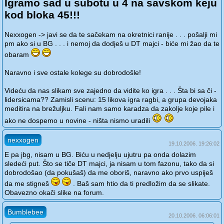
Igramo sad u subotu u 4 na savskom keju
kod bloka 45!!!
Nexxogen -> javi se da te sačekam na okretnici ranije . . . pošalji mi
pm ako si u BG . . . i nemoj da dodješ u DT majci - biće mi žao da te
obaram
Naravno i sve ostale kolege su dobrodošle!
Videću da nas slikam sve zajedno da vidite ko igra . . . Šta bi sa či -
lidersicama?? Zamisli scenu: 15 likova igra ragbi, a grupa devojaka
meditira na brežuljku. Fali nam samo karadza da zakolje koje pile i
ako ne dospemo u novine - ništa nismo uradili
nexxogen
19.10.2006. 19:26:02
E pa jbg, nisam u BG. Biću u nedjelju ujutru pa onda dolazim
sledeći put. Što se tiče DT majci, ja nisam u tom fazonu, tako da si
dobrodošao (da pokušaš) da me oboriš, naravno ako prvo uspiješ
da me stigneš
. Baš sam htio da ti predložim da se slikate.
Obavezno okači slike na forum.
Bumblebee
20.10.2006. 06:06:01