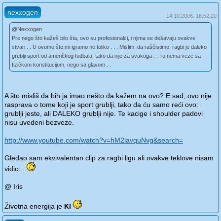
nexxogen
14.10.2006. 16:52:20
@Nexxogen
Pre nego što kažeš bilo šta, ovo su profesionalci, i njima se dešavaju ovakve
stvari . . U ovome što mi igramo ne toliko . . . Mislim, da raščistimo: ragbi je daleko
grublji sport od američkog fudbala, tako da nije za svakoga . . To nema veze sa
fizičkom konstitucijom, nego sa glavom . .
A što misliš da bih ja imao nešto da kažem na ovo? E sad, ovo nije
rasprava o tome koji je sport grublji, tako da ću samo reći ovo:
grublji jeste, ali DALEKO grublji nije. Te kacige i shoulder padovi
nisu uvedeni bezveze.
http://www.youtube.com/watch?v=hM2lavquNvg&search=
Gledao sam ekvivalentan clip za ragbi ligu ali ovakve teklove nisam
vidio...
@ Iris
Životna energija je
KI