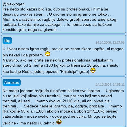
@Nexxogen
Pre nego što kažeš bilo šta, ovo su profesionalci, i njima se
dešavaju ovakve stvari . . U ovome što mi igramo ne toliko . . .
Mislim, da raščistimo: ragbi je daleko grublji sport od američkog
fudbala, tako da nije za svakoga . . To nema veze sa fizičkom
konstitucijom, nego sa glavom . .
filip
14.10.2006. 13:27:09
U životu nisam igrao ragbi, pravila ne znam skoro uopšte, al mogao
bih nekad i da probam.
Naravno, ako ne igrate sa nekim profesionalcima nakljukanim
steroidima, od 2 metra i 130 kg koji to treniraju 10 godina. (nešto
kao kad je Ros u jedonj epizodi "Prijatelja" igrao)
Abraxus
14.10.2006. 14:09:11
Ne mogu jednom rečju da ti opišem sa kim sve igramo . . Uglavnom
su to ljudi koji nikad nisu trenirali, ima par nas koji smo nekad
trenirali, ali sad . . Imamo dvojicu 2/110 kila, ali oni nikad nisu
trenirali . . . Sledeće nedelje igramo, pa, dodjite, probajte . . imamo
lika koji je 55 kila i 1,80 i ako on može da obori 2m/110kg bivšeg
vaterpolistu - može svako - dokle god ne cvika. Mnogo se bojite
veličine - ima nešto i u tehnici