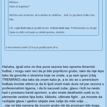
Mršavo . .
Kako bi izgledao?
Možda sam preterao, ali svakako je rahitičan. . baš ću ga pitam koliko ima
kila. . .
LM, ragbi
kod nas
je grublji od am. fudbala
kod nas
. Profesionalci su drugo.
Sada su bliže od kada su dobili opremu, doduše . . .
a da budemo realni 13-ica je grublji sport af-a.
Hahaha, igrali smo mi dve pune sezone bez opreme Americki
fudbal, i mogu vam reci da je bilo poprilicno grubo, tako da nije lepo
tako da govorite o stvarima koje ne znate, a ja sam igrao (citaj
TRENIRAO) oba tako da znam kako je, a to sto se u americkom
fudbalu koriste stitnici je da bi ljudi ziveli malo duze od par sezona u
profesionalnim ligama, i da bi sacuvali zube, glavu i licili na nesto
kad s prestanu baviti sportom, a ako imate deathwish uvek su tu
plemenite vestine tipa boks, kikboks, ultimate fight....pa mozete da
razbijate glave i ujedno ubijate sive celije do mile volje.....
...nije mi bila namera da zvucim grubo niti da prozivam bilo koga,