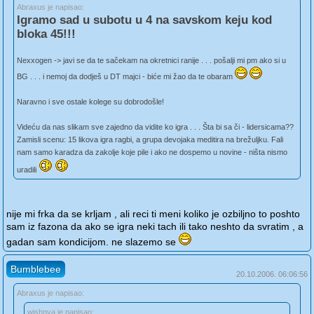
Abraxus je napisao:
Igramo sad u subotu u 4 na savskom keju kod
bloka 45!!!
Nexxogen -> javi se da te sačekam na okretnici ranije . . . pošalji mi pm ako si u
BG . . . i nemoj da dodješ u DT majci - biće mi žao da te obaram
Naravno i sve ostale kolege su dobrodošle!
Videću da nas slikam sve zajedno da vidite ko igra . . . Šta bi sa či - lidersicama??
Zamisli scenu: 15 likova igra ragbi, a grupa devojaka meditira na brežuljku. Fali
nam samo karadza da zakolje koje pile i ako ne dospemo u novine - ništa nismo
uradili
nije mi frka da se krljam , ali reci ti meni koliko je ozbiljno to poshto
sam iz fazona da ako se igra neki tach ili tako neshto da svratim , a
gadan sam kondicijom. ne slazemo se
Bumblebee
20.10.2006. 06:06:56
Abraxus je napisao:
wishnya je napisao: