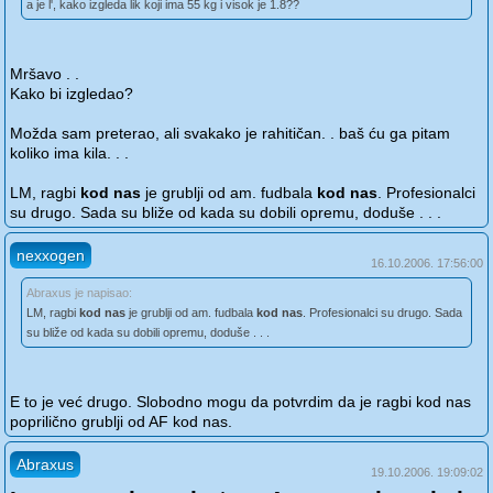
a je l', kako izgleda lik koji ima 55 kg i visok je 1.8??
Mršavo . .
Kako bi izgledao?
Možda sam preterao, ali svakako je rahitičan. . baš ću ga pitam
koliko ima kila. . .
LM, ragbi
kod nas
je grublji od am. fudbala
kod nas
. Profesionalci
su drugo. Sada su bliže od kada su dobili opremu, doduše . . .
nexxogen
16.10.2006. 17:56:00
Abraxus je napisao:
LM, ragbi
kod nas
je grublji od am. fudbala
kod nas
. Profesionalci su drugo. Sada
su bliže od kada su dobili opremu, doduše . . .
E to je već drugo. Slobodno mogu da potvrdim da je ragbi kod nas
poprilično grublji od AF kod nas.
Abraxus
19.10.2006. 19:09:02