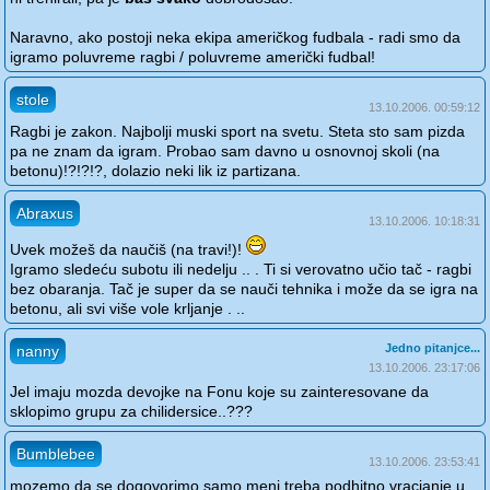
Naravno, ako postoji neka ekipa američkog fudbala - radi smo da
igramo poluvreme ragbi / poluvreme američki fudbal!
stole
13.10.2006. 00:59:12
Ragbi je zakon. Najbolji muski sport na svetu. Steta sto sam pizda
pa ne znam da igram. Probao sam davno u osnovnoj skoli (na
betonu)!?!?!?, dolazio neki lik iz partizana.
Abraxus
13.10.2006. 10:18:31
Uvek možeš da naučiš (na travi!)!
Igramo sledeću subotu ili nedelju .. . Ti si verovatno učio tač - ragbi
bez obaranja. Tač je super da se nauči tehnika i može da se igra na
betonu, ali svi više vole krljanje . ..
Jedno pitanjce...
nanny
13.10.2006. 23:17:06
Jel imaju mozda devojke na Fonu koje su zainteresovane da
sklopimo grupu za chilidersice..???
Bumblebee
13.10.2006. 23:53:41
mozemo da se dogovorimo samo meni treba podhitno vracjanje u