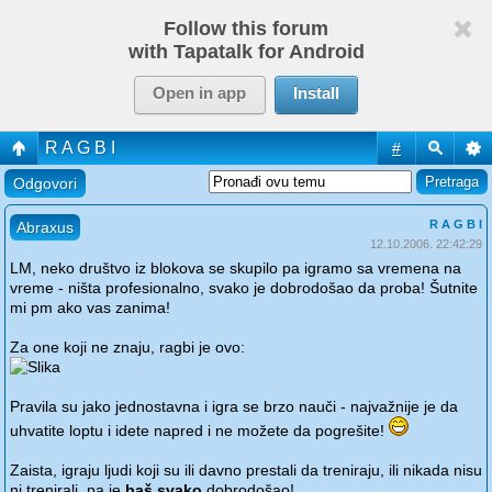
Follow this forum
with Tapatalk for Android
Open in app
Install
R A G B I
#
Odgovori
R A G B I
Abraxus
12.10.2006. 22:42:29
LM, neko društvo iz blokova se skupilo pa igramo sa vremena na
vreme - ništa profesionalno, svako je dobrodošao da proba! Šutnite
mi pm ako vas zanima!
Za one koji ne znaju, ragbi je ovo:
Pravila su jako jednostavna i igra se brzo nauči - najvažnije je da
uhvatite loptu i idete napred i ne možete da pogrešite!
Zaista, igraju ljudi koji su ili davno prestali da treniraju, ili nikada nisu
ni trenirali, pa je
baš svako
dobrodošao!