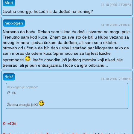
Mort
14.10.2006. 17:38:51
životna energijo hoćeš li ti da dođeš na trening?
nexxogen
14.10.2006. 21:06:45
Naravno da hoću. Rekao sam ti kad ću doći i stvarno ne mogu prije.
Trenutno sam kod kuće. Znam za sve što će biti u klubu vezano za
novog trenera i jedva čekam da dođem, ali sam se u oktobru
otrovao od učenja da bih dao uslov i smršao par kilograma tako da
sam morao da odem kući. Spremaću se za taj test fizičke
spremnosti
. Inače dovodim još jednog momka koji nikad nije
trenirao, ali je pun entuzijazma. Hoće da igra odbranu...
*Iris*
14.10.2006. 23:08:05
nexxogen je napisao:
@ Iris
Životna energija je
KI
Ki:=Chi