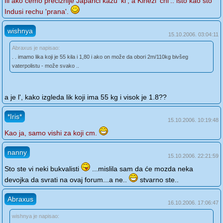
Ili ako cemo preciznije Japanci kazu 'ki', a Kinezi 'chi'.. isto kao sto
Indusi rechu 'prana'.
wishnya
15.10.2006. 03:04:11
Abraxus je napisao:
. . imamo lika koji je 55 kila i 1,80 i ako on može da obori 2m/110kg bivšeg
vaterpolistu - može svako ..
a je l', kako izgleda lik koji ima 55 kg i visok je 1.8??
*Iris*
15.10.2006. 10:19:48
Kao ja, samo vishi za koji cm.
nanny
15.10.2006. 22:21:59
Sto ste vi neki bukvalisti
...mislila sam da će mozda neka
devojka da svrati na ovaj forum...a ne..
stvarno ste..
Abraxus
16.10.2006. 17:06:47
wishnya je napisao: