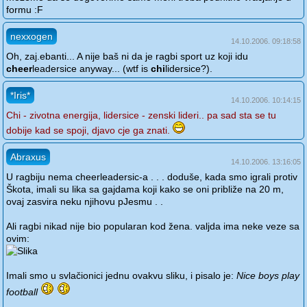
formu :F
nexxogen
14.10.2006. 09:18:58
Oh, zaj.ebanti... A nije baš ni da je ragbi sport uz koji idu
cheer
leadersice anyway... (wtf is
chi
lidersice?).
*Iris*
14.10.2006. 10:14:15
Chi - zivotna energija, lidersice - zenski lideri.. pa sad sta se tu
dobije kad se spoji, djavo cje ga znati.
Abraxus
14.10.2006. 13:16:05
U ragbiju nema cheerleadersic-a . . . doduše, kada smo igrali protiv
Škota, imali su lika sa gajdama koji kako se oni približe na 20 m,
ovaj zasvira neku njihovu pJesmu . .
Ali ragbi nikad nije bio popularan kod žena. valjda ima neke veze sa
ovim:
Imali smo u svlačionici jednu ovakvu sliku, i pisalo je:
Nice boys play
football