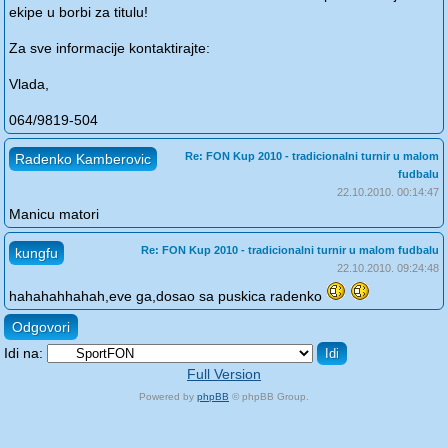
ekipe u borbi za titulu!
Za sve informacije kontaktirajte:
Vlada,
064/9819-504
Re: FON Kup 2010 - tradicionalni turnir u malom
Radenko Kamberovic
fudbalu
22.10.2010. 00:14:47
Manicu matori
Re: FON Kup 2010 - tradicionalni turnir u malom fudbalu
kungfu
22.10.2010. 09:24:48
hahahahhahah,eve ga,dosao sa puskica radenko
Odgovori
Idi na:
Full Version
Powered by
phpBB
© phpBB Group.
phpBB Mobile / SEO by
Artodia
.