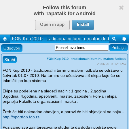
Follow this forum
with Tapatalk for Android
Open in app
Install
FON Kup 2010 - tradicionalni turnir u malom fudbalu
Odgovori
FON Kup 2010 - tradicionalni turnir u malom fudbalu
Strahi
23.06.2010. 12:55:57
FON Kup 2010 - tradicionalni turnir u malom fudbalu se održava u
četvrtak 01.07.2010. Na turniru ce učestvovati 8 ekipa koje će se
takmičiti po kup sistemu.
Ekipe su podeljene na sledeći način : 1.godina , 2.godina ,
3.godina, 4.godina, apsolventi, master, zaposleni Fon-a i ekipa
prijatelja Fakulteta organizacionih nauka .
Žreb će biti naknadno obavljen, a parovi će biti objavljeni na sajtu -
http://sportfon.fon.rs
.
Pozivamo sve zainteresovane studente da dođu i podrže svoje