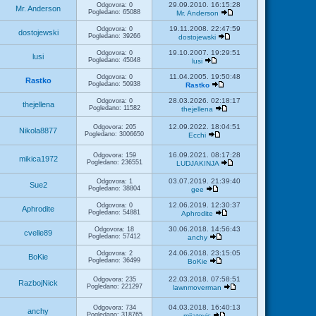
29.09.2010. 16:15:28
Odgovora: 0
Mr. Anderson
Pogledano: 65088
Mr. Anderson
19.11.2008. 22:47:59
Odgovora: 0
dostojewski
Pogledano: 39266
dostojewski
19.10.2007. 19:29:51
Odgovora: 0
lusi
Pogledano: 45048
lusi
11.04.2005. 19:50:48
Odgovora: 0
Rastko
Pogledano: 50938
Rastko
28.03.2026. 02:18:17
Odgovora: 0
thejellena
Pogledano: 11582
thejellena
12.09.2022. 18:04:51
Odgovora: 205
Nikola8877
Pogledano: 3006650
Ecchi
16.09.2021. 08:17:28
Odgovora: 159
mikica1972
Pogledano: 236551
LUDJAKINJA
03.07.2019. 21:39:40
Odgovora: 1
Sue2
Pogledano: 38804
gee
12.06.2019. 12:30:37
Odgovora: 0
Aphrodite
Pogledano: 54881
Aphrodite
30.06.2018. 14:56:43
Odgovora: 18
cvelle89
Pogledano: 57412
anchy
24.06.2018. 23:15:05
Odgovora: 2
BoKie
Pogledano: 36499
BoKie
22.03.2018. 07:58:51
Odgovora: 235
RazbojNick
Pogledano: 221297
lawnmoverman
04.03.2018. 16:40:13
Odgovora: 734
anchy
Pogledano: 318765
mijatovic