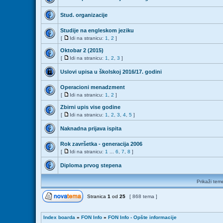
Stud. organizacije
Studije na engleskom jeziku
[
Idi na stranicu:
1
,
2
]
Oktobar 2 (2015)
[
Idi na stranicu:
1
,
2
,
3
]
Uslovi upisa u školskoj 2016/17. godini
Operacioni menadzment
[
Idi na stranicu:
1
,
2
]
Zbirni upis vise godine
[
Idi na stranicu:
1
,
2
,
3
,
4
,
5
]
Naknadna prijava ispita
Rok završetka - generacija 2006
[
Idi na stranicu:
1
...
6
,
7
,
8
]
Diploma prvog stepena
Prikaži tem
Stranica
1
od
25
[ 868 tema ]
Index boarda
»
FON Info
»
FON Info - Opšte informacije