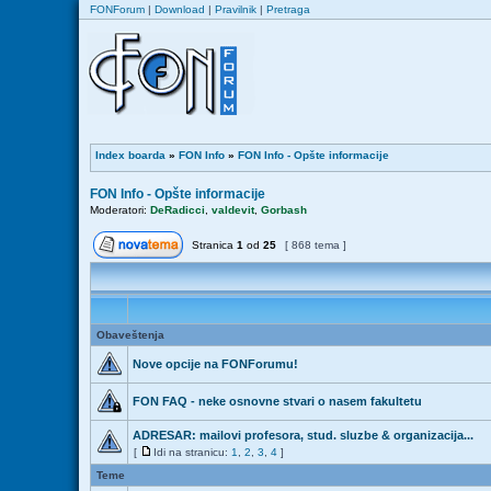
FONForum
|
Download
|
Pravilnik
|
Pretraga
Index boarda
»
FON Info
»
FON Info - Opšte informacije
FON Info - Opšte informacije
Moderatori:
DeRadicci
,
valdevit
,
Gorbash
Stranica
1
od
25
[ 868 tema ]
Obaveštenja
Nove opcije na FONForumu!
FON FAQ - neke osnovne stvari o nasem fakultetu
ADRESAR: mailovi profesora, stud. sluzbe & organizacija...
[
Idi na stranicu:
1
,
2
,
3
,
4
]
Teme