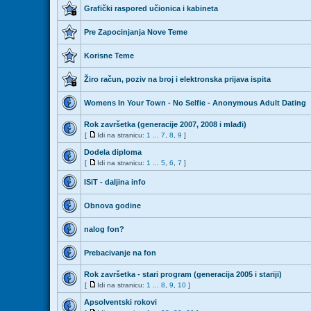
Grafički raspored učionica i kabineta
Pre Zapocinjanja Nove Teme
Korisne Teme
Žiro račun, poziv na broj i elektronska prijava ispita
Womens In Your Town - No Selfie - Anonymous Adult Dating
Rok završetka (generacije 2007, 2008 i mlađi)
[
Idi na stranicu:
1
...
7
,
8
,
9
]
Dodela diploma
[
Idi na stranicu:
1
...
5
,
6
,
7
]
ISiT - daljina info
Obnova godine
nalog fon?
Prebacivanje na fon
Rok završetka - stari program (generacija 2005 i stariji)
[
Idi na stranicu:
1
...
8
,
9
,
10
]
Apsolventski rokovi