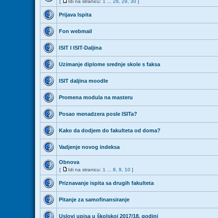
[
Idi na stranicu:
1
...
28
,
29
,
30
]
Prijava Ispita
Fon webmail
ISIT I ISIT-Daljina
Uzimanje diplome srednje skole s faksa
ISIT daljina moodle
Promena modula na masteru
Posao menadzera posle ISITa?
Kako da dodjem do fakulteta od doma?
Vadjenje novog indeksa
Obnova
[
Idi na stranicu:
1
...
8
,
9
,
10
]
Priznavanje ispita sa drugih fakulteta
Pitanje za samofinansiranje
Uslovi upisa u školskoj 2017/18. godini