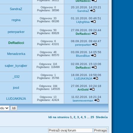
Pogledano: 38312
DeRadicci
20.10.2016. 14:23:21
Odgovora: 0
SandraZ
Pogledano: 38596
SandraZ
01.10.2016. 00:46:51
Odgovora: 33
regina
Pogledano: 68186
Lkjhgfdsa
27.09.2016. 09:24:44
Odgovora: 50
peterparker
Pogledano: 80628
DeRadicci
08.09.2016. 09:44:47
Odgovora: 6
DeRadicci
Pogledano: 43101
peterparker
03.09.2016. 14:05:56
Odgovora: 48
Menadzerka
Pogledano: 80570
BluesBlue
02.09.2016. 15:10:06
Odgovora: 116
sajber_kyrajber
Pogledano: 118499
DeRadicci
18.08.2016. 19:58:06
Odgovora: 1
_032
Pogledano: 35766
LUDJAKINJA
27.06.2016. 10:24:18
Odgovora: 184
josd
Pogledano: 145535
AriGold
11.02.2016. 16:21:24
Odgovora: 13
LUDJAKINJA
Pogledano: 42424
lawnmoverman
Idi na stranicu
1
,
2
,
3
,
4
,
5
...
25
Sledeća