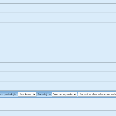
e u poslednjih:
Poređaj po