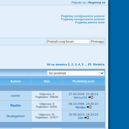
Prijavite se
|
Registruj se
Pogledaj neodgovorene postove
Pogledaj neodgovorene postove
Pogledaj aktivne teme
Idi na stranicu
1
,
2
,
3
,
4
,
5
...
25
Sledeća
Autoru
Stat
Poslednji post
27.04.2026. 21:48:14
Odgovora: 8
runner
Pogledano: 768206
Minica154
09.10.2006. 15:30:23
Odgovora: 9
Rastko
Pogledano: 62831
Rastko
20.09.2013. 16:33:23
Odgovora: 81
Strategylover
Pogledano: 157877
DiDi