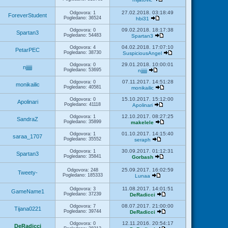
27.02.2018. 03:18:49
Odgovora: 1
ForeverStudent
Pogledano: 36524
hbi31
09.02.2018. 18:17:38
Odgovora: 0
Spartan3
Pogledano: 54483
Spartan3
04.02.2018. 17:07:10
Odgovora: 4
PetarPEC
Pogledano: 38730
SuspiciousAngel
29.01.2018. 10:00:01
Odgovora: 0
njjjjjj
Pogledano: 53695
njjjjjj
07.11.2017. 14:51:28
Odgovora: 0
monikailic
Pogledano: 40581
monikailic
15.10.2017. 15:12:00
Odgovora: 0
Apolinari
Pogledano: 41118
Apolinari
12.10.2017. 08:27:25
Odgovora: 1
SandraZ
Pogledano: 35899
makelele
01.10.2017. 14:15:40
Odgovora: 1
saraa_1707
Pogledano: 35552
seraph
30.09.2017. 01:12:31
Odgovora: 1
Spartan3
Pogledano: 35841
Gorbash
25.09.2017. 16:02:59
Odgovora: 248
Tweety-
Pogledano: 185333
Lunaa
11.08.2017. 14:01:51
Odgovora: 3
GameName1
Pogledano: 37239
DeRadicci
08.07.2017. 21:00:00
Odgovora: 7
Tijana0221
Pogledano: 39744
DeRadicci
12.11.2016. 20:54:17
Odgovora: 0
DeRadicci