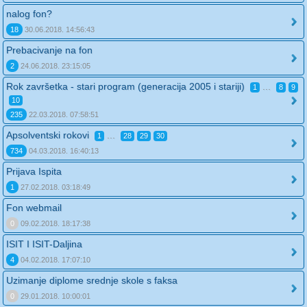
nalog fon?
18
30.06.2018. 14:56:43
Prebacivanje na fon
2
24.06.2018. 23:15:05
Rok završetka - stari program (generacija 2005 i stariji)
...
1
8
9
10
235
22.03.2018. 07:58:51
Apsolventski rokovi
...
1
28
29
30
734
04.03.2018. 16:40:13
Prijava Ispita
1
27.02.2018. 03:18:49
Fon webmail
0
09.02.2018. 18:17:38
ISIT I ISIT-Daljina
4
04.02.2018. 17:07:10
Uzimanje diplome srednje skole s faksa
0
29.01.2018. 10:00:01