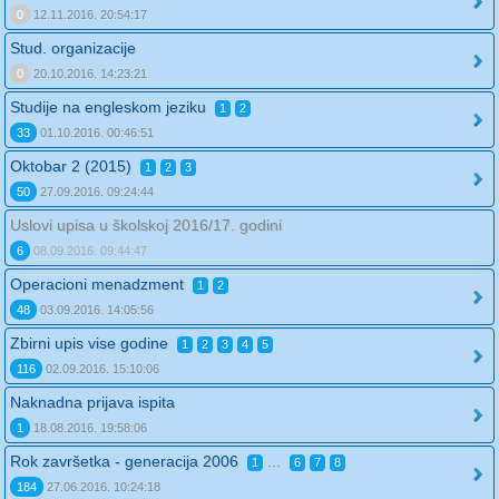
0
12.11.2016. 20:54:17
Stud. organizacije
0
20.10.2016. 14:23:21
Studije na engleskom jeziku
1
2
33
01.10.2016. 00:46:51
Oktobar 2 (2015)
1
2
3
50
27.09.2016. 09:24:44
Uslovi upisa u školskoj 2016/17. godini
6
08.09.2016. 09:44:47
Operacioni menadzment
1
2
48
03.09.2016. 14:05:56
Zbirni upis vise godine
1
2
3
4
5
116
02.09.2016. 15:10:06
Naknadna prijava ispita
1
18.08.2016. 19:58:06
Rok završetka - generacija 2006
...
1
6
7
8
184
27.06.2016. 10:24:18