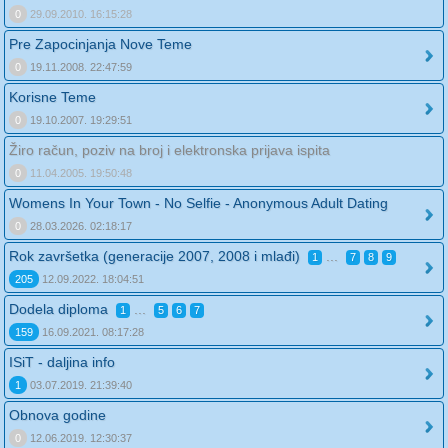
0
29.09.2010. 16:15:28
Pre Zapocinjanja Nove Teme
0
19.11.2008. 22:47:59
Korisne Teme
0
19.10.2007. 19:29:51
Žiro račun, poziv na broj i elektronska prijava ispita
0
11.04.2005. 19:50:48
Womens In Your Town - No Selfie - Anonymous Adult Dating
0
28.03.2026. 02:18:17
Rok završetka (generacije 2007, 2008 i mlađi)
...
1
7
8
9
205
12.09.2022. 18:04:51
Dodela diploma
...
1
5
6
7
159
16.09.2021. 08:17:28
ISiT - daljina info
1
03.07.2019. 21:39:40
Obnova godine
0
12.06.2019. 12:30:37