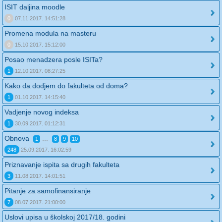
ISIT daljina moodle
0
07.11.2017. 14:51:28
Promena modula na masteru
0
15.10.2017. 15:12:00
Posao menadzera posle ISITa?
1
12.10.2017. 08:27:25
Kako da dodjem do fakulteta od doma?
1
01.10.2017. 14:15:40
Vadjenje novog indeksa
1
30.09.2017. 01:12:31
Obnova
...
1
8
9
10
248
25.09.2017. 16:02:59
Priznavanje ispita sa drugih fakulteta
3
11.08.2017. 14:01:51
Pitanje za samofinansiranje
7
08.07.2017. 21:00:00
Uslovi upisa u školskoj 2017/18. godini