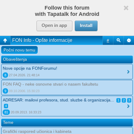
Follow this forum
with Tapatalk for Android
Open in app
Install
FON Info - Opšte informacije
#
Počni novu temu
Obaveštenja
Nove opcije na FONForumu!
8
27.04.2026. 21:48:14
FON FAQ - neke osnovne stvari o nasem fakultetu
9
09.10.2006. 15:30:23
ADRESAR: mailovi profesora, stud. sluzbe & organizacija...
1
2
3
4
81
20.09.2013. 16:33:23
Teme
Grafički raspored učionica i kabineta