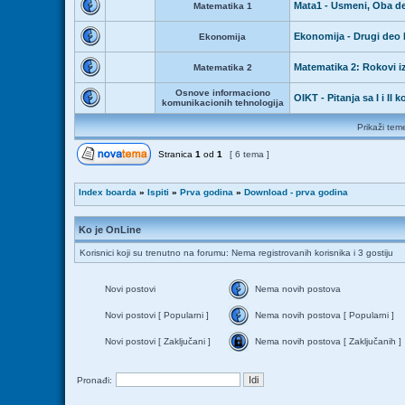
Mata1 - Usmeni, Oba de
Matematika 1
Ekonomija - Drugi deo I
Ekonomija
Matematika 2: Rokovi i
Matematika 2
Osnove informaciono
OIKT - Pitanja sa I i II 
komunikacionih tehnologija
Prikaži tem
Stranica
1
od
1
[ 6 tema ]
Index boarda
»
Ispiti
»
Prva godina
»
Download - prva godina
Ko je OnLine
Korisnici koji su trenutno na forumu: Nema registrovanih korisnika i 3 gostiju
Novi postovi
Nema novih postova
Novi postovi [ Popularni ]
Nema novih postova [ Popularni ]
Novi postovi [ Zaključani ]
Nema novih postova [ Zaključanih ]
Pronađi: