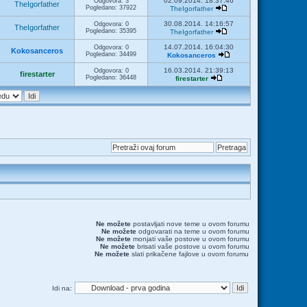
02.09.2014. 18:37:46
Odgovora: 3
TheIgorfather
Pogledano: 37922
TheIgorfather
30.08.2014. 14:16:57
Odgovora: 0
TheIgorfather
Pogledano: 35395
TheIgorfather
14.07.2014. 16:04:30
Odgovora: 0
Kokosanceros
Pogledano: 34499
Kokosanceros
16.03.2014. 21:39:13
Odgovora: 0
firestarter
Pogledano: 36448
firestarter
Ne možete
postavljati nove teme u ovom forumu
Ne možete
odgovarati na teme u ovom forumu
Ne možete
monjati vaše postove u ovom forumu
Ne možete
brisati vaše postove u ovom forumu
Ne možete
slati prikačene fajlove u ovom forumu
Idi na: