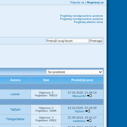
Prijavite se
|
Registruj se
Pogledaj neodgovorene postove
Pogledaj neodgovorene postove
Pogledaj aktivne teme
Autoru
Stat
Poslednji post
27.04.2026. 21:48:14
Odgovora: 8
runner
Pogledano: 768013
Minica154
23.10.2025. 07:29:28
Odgovora: 0
TajSam
Pogledano: 16486
TajSam
22.09.2014. 22:41:17
Odgovora: 3
TheIgorfather
Pogledano: 65802
malishitza