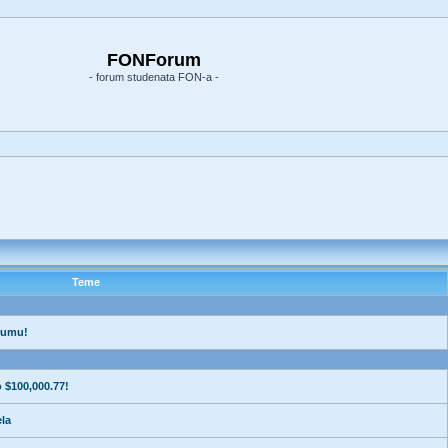
FONForum
- forum studenata FON-a -
Teme
rumu!
 $100,000.77!
la