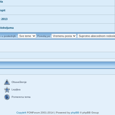
la
spit
z 2013
kolokvijuma
e u poslednjih:
Poređaj po
Obaveštenje
Lepljiva
Pomerena tema
Copyleft
FONForum 2001-2014 | Powered by
phpBB
© phpBB Group