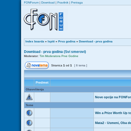
FONForum
|
Download
|
Pravilnik
|
Pretraga
Index boarda
»
Ispiti
»
Prva godina
»
Download - prva godina
Download - prva godina (Svi smerovi)
Moderator:
Tim Moderatora Prve Godine
Stranica
1
od
1
[ 6 tema ]
Predmet
Obaveštenja
Nove opcije na FONFo
Teme
Win a Prize Worth Up to
Mata2 - Usmeni, Oba de