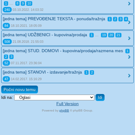
...
1
8
9
10
240
03.10.2022. 14:03:32
[jedna tema] PREVOĐENJE TEKSTA - ponuda/tražnja
1
2
3
4
84
18.10.2021. 18:05:09
[jedna tema] UDŽBENICI - kupovina/prodaja
...
1
19
20
21
508
21.08.2018. 21:55:03
[jedna tema] STUD. DOMOVI - kupovina/prodaja/razmena mes
1
2
3
52
07.11.2017. 23:36:04
[jedna tema] STANOVI - izdavanje/tražnja
1
2
47
14.02.2017. 15:16:29
Počni novu temu
Idi na:
Full Version
Powered by
phpBB
© phpBB Group.
phpBB Mobile / SEO by
Artodia
.