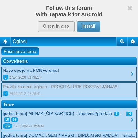
Follow this forum
with Tapatalk for Android
Open in app
Install
Oglasi
Počni novu temu
Obaveštenja
Nove opcije na FONForumu!
8
27.04.2026. 21:48:14
Pravila za male oglase - PROCITAJ PRE POSTAVLJANJA!!!
4
24.11.2012. 17:26:41
Teme
[jedna tema] MENZA (ČIP KARTICE) - kupovina/prodaja
...
1
14
15
16
384
16.02.2026. 03:58:47
[jedna tema] DOMAĆI, SEMINARSKI i DIPLOMSKI RADOVI - izrada