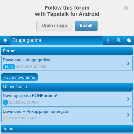
Follow this forum
with Tapatalk for Android
Open in app
Install
Druga godina
#
Forumi
Download - druga godina
16, 17
23.10.2025. 07:28:52
Počni novu temu
Obaveštenja
Nove opcije na FONForumu!
8
27.04.2026. 21:48:14
Download + Prikupljanje materijala
0
28.08.2010. 10:47:10
Teme