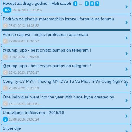
Recept za drugu godinu - Mali saveti
...
1
5
6
7
165
25.04.2017. 10:33:32
Podrška za pisanje matematičkih izraza i formula na forumu
0
23.01.2013. 16:38:32
Adrese sajtova i mejlovi profesora i asistenata
0
22.09.2007. 11:04:27
@pump_upp - best crypto pumps on telegram !
0
09.02.2023. 21:07:09
@pump_upp - best crypto pumps on telegram !
0
15.01.2023. 17:50:17
Cong Ty C? Ph?n Thuong M?i D?u Tu Va Phat Tri?n Cong Ngh? Sc
0
26.05.2022. 01:23:59
One individual went into the year with huge hype created by
0
16.11.2021. 05:11:51
Upravljanje troškovima - 2015/16
2
18.06.2019. 09:03:24
Stipendije