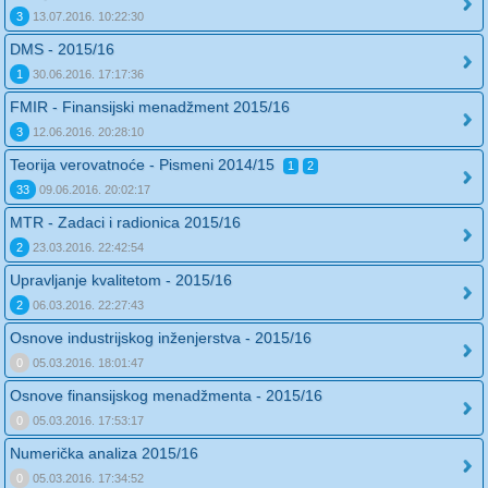
3
13.07.2016. 10:22:30
DMS - 2015/16
1
30.06.2016. 17:17:36
FMIR - Finansijski menadžment 2015/16
3
12.06.2016. 20:28:10
Teorija verovatnoće - Pismeni 2014/15
1
2
33
09.06.2016. 20:02:17
MTR - Zadaci i radionica 2015/16
2
23.03.2016. 22:42:54
Upravljanje kvalitetom - 2015/16
2
06.03.2016. 22:27:43
Osnove industrijskog inženjerstva - 2015/16
0
05.03.2016. 18:01:47
Osnove finansijskog menadžmenta - 2015/16
0
05.03.2016. 17:53:17
Numerička analiza 2015/16
0
05.03.2016. 17:34:52