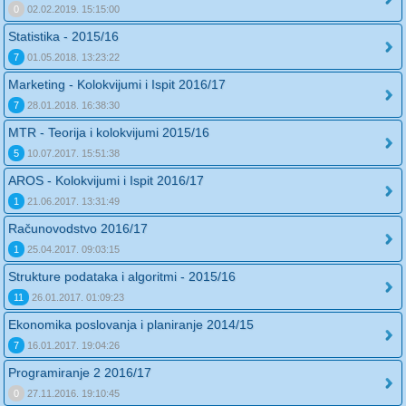
0
02.02.2019. 15:15:00
Statistika - 2015/16
7
01.05.2018. 13:23:22
Marketing - Kolokvijumi i Ispit 2016/17
7
28.01.2018. 16:38:30
MTR - Teorija i kolokvijumi 2015/16
5
10.07.2017. 15:51:38
AROS - Kolokvijumi i Ispit 2016/17
1
21.06.2017. 13:31:49
Računovodstvo 2016/17
1
25.04.2017. 09:03:15
Strukture podataka i algoritmi - 2015/16
11
26.01.2017. 01:09:23
Ekonomika poslovanja i planiranje 2014/15
7
16.01.2017. 19:04:26
Programiranje 2 2016/17
0
27.11.2016. 19:10:45