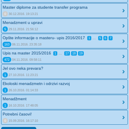
Master diplome za studente transfer programa
0
30.12.2016. 19:13:21
Menadzment u upravi
5
29.11.2016. 21:56:12
Opšte informacije o masteru- upis 2016/2017
...
1
5
6
7
163
06.11.2016. 23:35:18
Upis na master 2015/2016
...
1
17
18
19
472
04.11.2016. 09:58:11
Jel ovo neka prevara?
1
27.10.2016. 11:23:21
Ekoloski menadzmetn i odrzivi razvoj
1
26.10.2016. 01:14:33
Menadžment
1
16.10.2016. 17:48:05
Potrebni časovi!
0
15.09.2016. 16:17:10