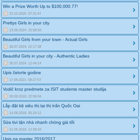
Win a Prize Worth Up to $100,000.77!
0
23.10.2025. 07:31:47
Prettys Girls in your city
0
23.08.2024. 15:58:50
Beautiful Girls from your town - Actual Girls
0
30.07.2024. 22:17:38
Beautiful Girls in your city - Authentic Ladies
0
30.07.2024. 12:44:14
Upis četvrte godine
0
17.09.2021. 09:27:57
Vodič kroz predmete za ISIT studente master studija
0
30.09.2018. 22:56:04
Lắp đặt kệ siêu thị tại thị trấn Quốc Oai
0
14.08.2018. 05:26:12
Sửa tivi tận nhà nhanh chóng giá tốt
0
01.05.2018. 12:39:34
Upis na master 2016/2017