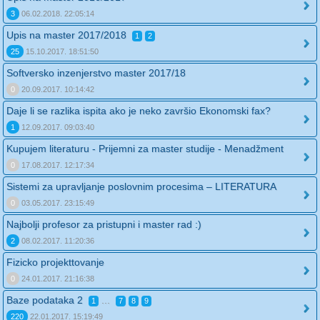
3
06.02.2018. 22:05:14
Upis na master 2017/2018
1
2
25
15.10.2017. 18:51:50
Softversko inzenjerstvo master 2017/18
0
20.09.2017. 10:14:42
Daje li se razlika ispita ako je neko završio Ekonomski fax?
1
12.09.2017. 09:03:40
Kupujem literaturu - Prijemni za master studije - Menadžment
0
17.08.2017. 12:17:34
Sistemi za upravljanje poslovnim procesima – LITERATURA
0
03.05.2017. 23:15:49
Najbolji profesor za pristupni i master rad :)
2
08.02.2017. 11:20:36
Fizicko projekttovanje
0
24.01.2017. 21:16:38
Baze podataka 2
...
1
7
8
9
220
22.01.2017. 15:19:49