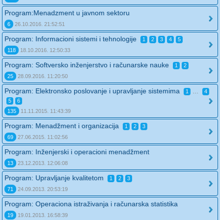
Program:Menadzment u javnom sektoru
6
26.10.2016. 21:52:51
Program: Informacioni sistemi i tehnologije
1
2
3
4
5
118
18.10.2016. 12:50:33
Program: Softversko inženjerstvo i računarske nauke
1
2
25
28.09.2016. 11:20:50
Program: Elektronsko poslovanje i upravljanje sistemima
...
1
4
5
6
135
11.11.2015. 11:43:39
Program: Menadžment i organizacija
1
2
3
69
27.06.2015. 11:02:56
Program: Inženjerski i operacioni menadžment
13
23.12.2013. 12:06:08
Program: Upravljanje kvalitetom
1
2
3
71
24.09.2013. 20:53:19
Program: Operaciona istraživanja i računarska statistika
19
19.01.2013. 16:58:39