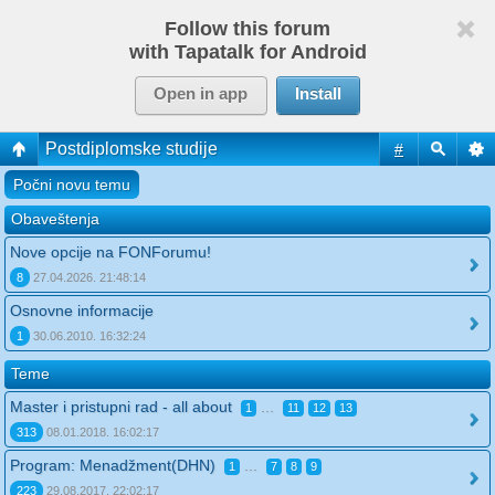
Follow this forum
with Tapatalk for Android
Open in app
Install
Postdiplomske studije
#
Počni novu temu
Obaveštenja
Nove opcije na FONForumu!
8
27.04.2026. 21:48:14
Osnovne informacije
1
30.06.2010. 16:32:24
Teme
Master i pristupni rad - all about
...
1
11
12
13
313
08.01.2018. 16:02:17
Program: Menadžment(DHN)
...
1
7
8
9
223
29.08.2017. 22:02:17