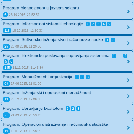
Program:Menadzment u javnom sektoru
6
26.10.2016. 21:52:51
Program: Informacioni sistemi i tehnologije
1
2
3
4
5
118
18.10.2016. 12:50:33
Program: Softversko inženjerstvo i računarske nauke
1
2
25
28.09.2016. 11:20:50
Program: Elektronsko poslovanje i upravljanje sistemima
...
1
4
5
6
135
11.11.2015. 11:43:39
Program: Menadžment i organizacija
1
2
3
69
27.06.2015. 11:02:56
Program: Inženjerski i operacioni menadžment
13
23.12.2013. 12:06:08
Program: Upravljanje kvalitetom
1
2
3
71
24.09.2013. 20:53:19
Program: Operaciona istraživanja i računarska statistika
19
19.01.2013. 16:58:39