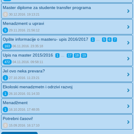
Master diplome za studente transfer programa
0
30.12.2016. 19:13:21
Menadzment u upravi
5
29.11.2016. 21:56:12
Opšte informacije o masteru- upis 2016/2017
...
1
5
6
7
163
06.11.2016. 23:35:18
Upis na master 2015/2016
...
1
17
18
19
472
04.11.2016. 09:58:11
Jel ovo neka prevara?
1
27.10.2016. 11:23:21
Ekoloski menadzmetn i odrzivi razvoj
1
26.10.2016. 01:14:33
Menadžment
1
16.10.2016. 17:48:05
Potrebni časovi!
0
15.09.2016. 16:17:10