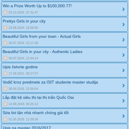
Win a Prize Worth Up to $100,000.77!
0
23.10.2025. 07:31:47
Prettys Girls in your city
0
23.08.2024. 15:58:50
Beautiful Girls from your town - Actual Girls
0
30.07.2024. 22:17:38
Beautiful Girls in your city - Authentic Ladies
0
30.07.2024. 12:44:14
Upis četvrte godine
0
17.09.2021. 09:27:57
Vodič kroz predmete za ISIT studente master studija
0
30.09.2018. 22:56:04
Lắp đặt kệ siêu thị tại thị trấn Quốc Oai
0
14.08.2018. 05:26:12
Sửa tivi tận nhà nhanh chóng giá tốt
0
01.05.2018. 12:39:34
Upis na master 2016/2017