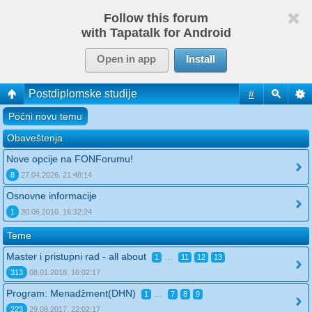
Follow this forum
with Tapatalk for Android
Open in app
Install
Postdiplomske studije
#
Počni novu temu
Obaveštenja
Nove opcije na FONForumu!
8
27.04.2026. 21:48:14
Osnovne informacije
1
30.06.2010. 16:32:24
Teme
Master i pristupni rad - all about
...
1
11
12
13
313
08.01.2018. 16:02:17
Program: Menadžment(DHN)
...
1
7
8
9
223
29.08.2017. 22:02:17