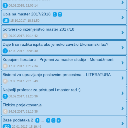
3
06.02.2018. 22:05:14
Upis na master 2017/2018
1
2
25
15.10.2017. 18:51:50
Softversko inzenjerstvo master 2017/18
0
20.09.2017. 10:14:42
Daje li se razlika ispita ako je neko završio Ekonomski fax?
1
12.09.2017. 09:03:40
Kupujem literaturu - Prijemni za master studije - Menadžment
0
17.08.2017. 12:17:34
Sistemi za upravljanje poslovnim procesima – LITERATURA
0
03.05.2017. 23:15:49
Najbolji profesor za pristupni i master rad :)
2
08.02.2017. 11:20:36
Fizicko projekttovanje
0
24.01.2017. 21:16:38
Baze podataka 2
...
1
7
8
9
220
22.01.2017. 15:19:49