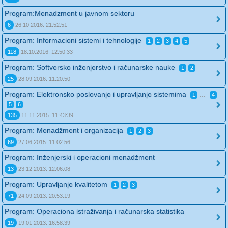
Program:Menadzment u javnom sektoru
6
26.10.2016. 21:52:51
Program: Informacioni sistemi i tehnologije
1
2
3
4
5
118
18.10.2016. 12:50:33
Program: Softversko inženjerstvo i računarske nauke
1
2
25
28.09.2016. 11:20:50
Program: Elektronsko poslovanje i upravljanje sistemima
...
1
4
5
6
135
11.11.2015. 11:43:39
Program: Menadžment i organizacija
1
2
3
69
27.06.2015. 11:02:56
Program: Inženjerski i operacioni menadžment
13
23.12.2013. 12:06:08
Program: Upravljanje kvalitetom
1
2
3
71
24.09.2013. 20:53:19
Program: Operaciona istraživanja i računarska statistika
19
19.01.2013. 16:58:39