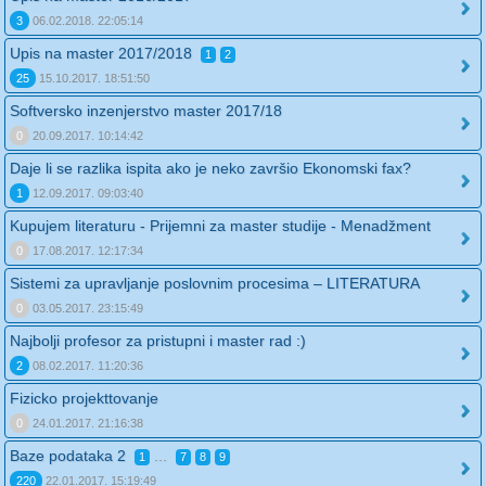
3
06.02.2018. 22:05:14
Upis na master 2017/2018
1
2
25
15.10.2017. 18:51:50
Softversko inzenjerstvo master 2017/18
0
20.09.2017. 10:14:42
Daje li se razlika ispita ako je neko završio Ekonomski fax?
1
12.09.2017. 09:03:40
Kupujem literaturu - Prijemni za master studije - Menadžment
0
17.08.2017. 12:17:34
Sistemi za upravljanje poslovnim procesima – LITERATURA
0
03.05.2017. 23:15:49
Najbolji profesor za pristupni i master rad :)
2
08.02.2017. 11:20:36
Fizicko projekttovanje
0
24.01.2017. 21:16:38
Baze podataka 2
...
1
7
8
9
220
22.01.2017. 15:19:49