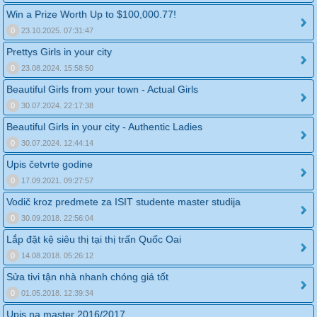
Win a Prize Worth Up to $100,000.77!
0
23.10.2025. 07:31:47
Prettys Girls in your city
0
23.08.2024. 15:58:50
Beautiful Girls from your town - Actual Girls
0
30.07.2024. 22:17:38
Beautiful Girls in your city - Authentic Ladies
0
30.07.2024. 12:44:14
Upis četvrte godine
0
17.09.2021. 09:27:57
Vodič kroz predmete za ISIT studente master studija
0
30.09.2018. 22:56:04
Lắp đặt kệ siêu thị tại thị trấn Quốc Oai
0
14.08.2018. 05:26:12
Sửa tivi tận nhà nhanh chóng giá tốt
0
01.05.2018. 12:39:34
Upis na master 2016/2017