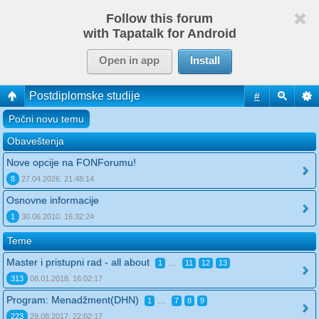
Follow this forum
with Tapatalk for Android
Open in app
Install
Postdiplomske studije
#
Počni novu temu
Obaveštenja
Nove opcije na FONForumu!
8
27.04.2026. 21:48:14
Osnovne informacije
1
30.06.2010. 16:32:24
Teme
Master i pristupni rad - all about
...
1
11
12
13
313
08.01.2018. 16:02:17
Program: Menadžment(DHN)
...
1
7
8
9
223
29.08.2017. 22:02:17