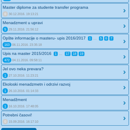
Master diplome za studente transfer programa
0
30.12.2016. 19:13:21
Menadzment u upravi
5
29.11.2016. 21:56:12
Opšte informacije o masteru- upis 2016/2017
...
1
5
6
7
163
06.11.2016. 23:35:18
Upis na master 2015/2016
...
1
17
18
19
472
04.11.2016. 09:58:11
Jel ovo neka prevara?
1
27.10.2016. 11:23:21
Ekoloski menadzmetn i odrzivi razvoj
1
26.10.2016. 01:14:33
Menadžment
1
16.10.2016. 17:48:05
Potrebni časovi!
0
15.09.2016. 16:17:10