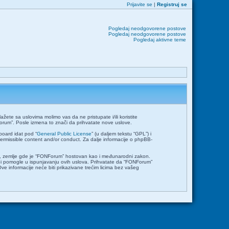
Prijavite se
|
Registruj se
Pogledaj neodgovorene postove
Pogledaj neodgovorene postove
Pogledaj aktivne teme
ete sa uslovima molimo vas da ne pristupate i/ili koristite
orum”. Posle izmena to znači da prihvatate nove uslove.
board idat pod “
General Public License
” (u daljem tekstu “GPL”) i
permissible content and/or conduct. Za dalje informacije o phpBB-
emlje, zemlje gde je “FONForum” hostovan kao i međunarodni zakon.
bi pomogle u ispunjavanju ovih uslova. Prihvatate da “FONForum”
Ove informacije neće biti prikazivane trećim licima bez vašeg