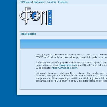
FONForum
|
Download
|
Pravilnik
|
Pretraga
Index boarda
Pristupanjem na “FONForum” (u daljem tekstu “mi”, “naš”, “FONFor
“FONForum”. Mi možemo ove uslove promeniti bilo kada i obavesti
Naše forume pokreće phpBB (u daljem tekstu “oni”, “njihov”, “ph
može biti preuzet sa
www.phpbb.com
. phpBB softver se odnosi s
u, pogledajte:
http://www.phpbb.com/
.
Prihvatate da nećete slati uvredljive, vulgarne, kleveničke, reči
Čineći to, rizikujete da budete odmah i zauvek izbačeni, uz ob
ima prava da ukloni, izmeni, pomeri ili zatvori bilo koju temu bil
pristanka, niti će “FONForum” ili phpBB biti odgovoran za bilo 