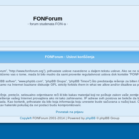
FONForum
- forum studenata FON-a -
FONForum - Uslovi korišćenja
um”, “http://www.fonforum.org”), prihvatate uslove navedene u daljem tekstu uslove. Ako se ne slaž
ćemo vas o tome, mada bi bilo mudro da sami proverite regulativnost uslova dok koristite “FONF
pBB softver”, “www.phpbb.com”, “phpBB Grupa”, “phpBB Timovi”) što predstavlja rešenje za bilten 
amo na Internet bazirane diskusije GPL strictly forbids them in what we allow and/or disallow as 
 mržnje, preteće, seksualno orijentisane reči ili bilo kakav materijal koji ne poštuje zakon vaše z
aveštenje vašeg Internet provajdera ako mi tako zahtevamo. IP adrese svih postova se beleže da 
o kada. Kao korisnik, prihvatate da bilo koja informacija koju unesete bude sačuvana u našoj bazi. 
kakav hakerski pokušaj da ovi podaci budu kompromitovani.
Povratak na prijavu
Copyleft
FONForum 2001-2014 | Powered by
phpBB
© phpBB Group