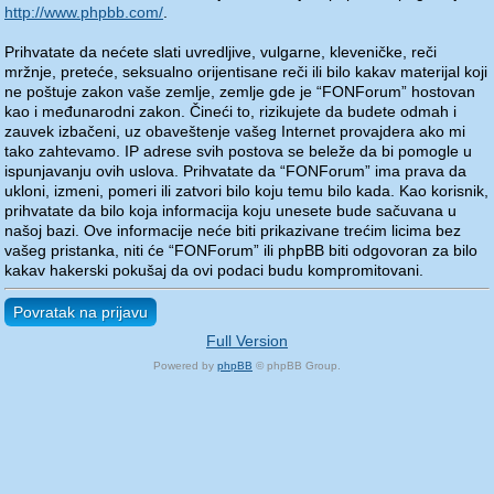
http://www.phpbb.com/
.
Prihvatate da nećete slati uvredljive, vulgarne, kleveničke, reči
mržnje, preteće, seksualno orijentisane reči ili bilo kakav materijal koji
ne poštuje zakon vaše zemlje, zemlje gde je “FONForum” hostovan
kao i međunarodni zakon. Čineći to, rizikujete da budete odmah i
zauvek izbačeni, uz obaveštenje vašeg Internet provajdera ako mi
tako zahtevamo. IP adrese svih postova se beleže da bi pomogle u
ispunjavanju ovih uslova. Prihvatate da “FONForum” ima prava da
ukloni, izmeni, pomeri ili zatvori bilo koju temu bilo kada. Kao korisnik,
prihvatate da bilo koja informacija koju unesete bude sačuvana u
našoj bazi. Ove informacije neće biti prikazivane trećim licima bez
vašeg pristanka, niti će “FONForum” ili phpBB biti odgovoran za bilo
kakav hakerski pokušaj da ovi podaci budu kompromitovani.
Povratak na prijavu
Full Version
Powered by
phpBB
© phpBB Group.
phpBB Mobile / SEO by
Artodia
.