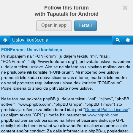
Follow this forum
with Tapatalk for Android
Open in app
Install
Uslovi korišćenja
FONForum - Uslovi korišćenja
Pristupanjem na “FONForum” (u daljem tekstu “mi”, “naš”,
“FONForum”, “http://www.fonforum.org”), prihvatate uslove navedene
u daljem tekstu uslove. Ako se ne slažete sa uslovima molimo vas da
ne pristupate i/ili koristite “FONForum”. Mi možemo ove uslove
promeniti bilo kada i obavestićemo vas o tome, mada bi bilo mudro
da sami proverite regulativnost uslova dok koristite “FONForum”.
Posle izmena to znači da prihvatate nove uslove.
Naše forume pokreće phpBB (u daljem tekstu “oni”, “njihov”, “phpBB
softver”, “www.phpbb.com”, “phpBB Grupa”, “phpBB Timovi”) što
predstavlja rešenje za bilten board idat pod “
General Public License
”
(u daljem tekstu “GPL”) i može biti preuzet sa
www.phpbb.com
.
phpBB softver se odnosi samo na Internet bazirane diskusije GPL
strictly forbids them in what we allow and/or disallow as permissible
content and/or conduct. Za dalje informacije o phpBB-u, pogledajte: