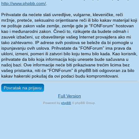
http://www.phpbb.com/
.
Prihvatate da nećete slati uvredljive, vulgarne, kleveničke, reči
mržnje, preteće, seksualno orijentisane reči ili bilo kakav materijal koji
ne poštuje zakon vaše zemlje, zemlje gde je “FONForum” hostovan
kao i međunarodni zakon. Čineći to, rizikujete da budete odmah i
zauvek izbačeni, uz obaveštenje vašeg Internet provajdera ako mi
tako zahtevamo. IP adrese svih postova se beleže da bi pomogle u
ispunjavanju ovih uslova. Prihvatate da “FONForum” ima prava da
ukloni, izmeni, pomeri ili zatvori bilo koju temu bilo kada. Kao korisnik,
prihvatate da bilo koja informacija koju unesete bude sačuvana u
našoj bazi. Ove informacije neće biti prikazivane trećim licima bez
vašeg pristanka, niti će “FONForum” ili phpBB biti odgovoran za bilo
kakav hakerski pokušaj da ovi podaci budu kompromitovani.
Povratak na prijavu
Full Version
Powered by
phpBB
© phpBB Group.
phpBB Mobile / SEO by
Artodia
.