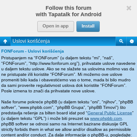
Follow this forum
with Tapatalk for Android
Open in app
Install
Uslovi korišćenja
FONForum - Uslovi korišćenja
Pristupanjem na “FONForum” (u daljem tekstu “mi”, “naš”,
“FONForum”, “http://www.fonforum.org”), prihvatate uslove navedene
u daljem tekstu uslove. Ako se ne slažete sa uslovima molimo vas da
ne pristupate i/ili koristite “FONForum”. Mi možemo ove uslove
promeniti bilo kada i obavestićemo vas o tome, mada bi bilo mudro
da sami proverite regulativnost uslova dok koristite “FONForum”.
Posle izmena to znači da prihvatate nove uslove.
Naše forume pokreće phpBB (u daljem tekstu “oni”, “njihov”, “phpBB
softver”, “www.phpbb.com”, “phpBB Grupa”, “phpBB Timovi”) što
predstavlja rešenje za bilten board idat pod “
General Public License
”
(u daljem tekstu “GPL”) i može biti preuzet sa
www.phpbb.com
.
phpBB softver se odnosi samo na Internet bazirane diskusije GPL
strictly forbids them in what we allow and/or disallow as permissible
content and/or conduct. Za dalje informacije o phpBB-u, pogledajte: