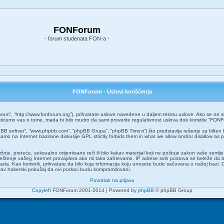
FONForum
- forum studenata FON-a -
FONForum - Uslovi korišćenja
um”, “http://www.fonforum.org”), prihvatate uslove navedene u daljem tekstu uslove. Ako se ne slaž
ćemo vas o tome, mada bi bilo mudro da sami proverite regulativnost uslova dok koristite “FONF
pBB softver”, “www.phpbb.com”, “phpBB Grupa”, “phpBB Timovi”) što predstavlja rešenje za bilten 
amo na Internet bazirane diskusije GPL strictly forbids them in what we allow and/or disallow as 
 mržnje, preteće, seksualno orijentisane reči ili bilo kakav materijal koji ne poštuje zakon vaše z
aveštenje vašeg Internet provajdera ako mi tako zahtevamo. IP adrese svih postova se beleže da 
o kada. Kao korisnik, prihvatate da bilo koja informacija koju unesete bude sačuvana u našoj bazi. 
kakav hakerski pokušaj da ovi podaci budu kompromitovani.
Povratak na prijavu
Copyleft
FONForum 2001-2014 | Powered by
phpBB
© phpBB Group