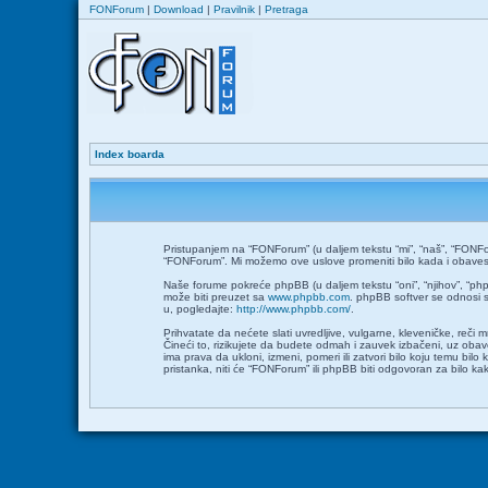
FONForum
|
Download
|
Pravilnik
|
Pretraga
Index boarda
Pristupanjem na “FONForum” (u daljem tekstu “mi”, “naš”, “FONFor
“FONForum”. Mi možemo ove uslove promeniti bilo kada i obavesti
Naše forume pokreće phpBB (u daljem tekstu “oni”, “njihov”, “ph
može biti preuzet sa
www.phpbb.com
. phpBB softver se odnosi s
u, pogledajte:
http://www.phpbb.com/
.
Prihvatate da nećete slati uvredljive, vulgarne, kleveničke, reči
Čineći to, rizikujete da budete odmah i zauvek izbačeni, uz ob
ima prava da ukloni, izmeni, pomeri ili zatvori bilo koju temu bil
pristanka, niti će “FONForum” ili phpBB biti odgovoran za bilo 