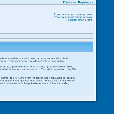
Prijavite se
|
Registruj se
Pogledaj neodgovorene postove
Pogledaj neodgovorene postove
Pogledaj aktivne teme
ete sa uslovima molimo vas da ne pristupate i/ili koristite
orum”. Posle izmena to znači da prihvatate nove uslove.
board idat pod “
General Public License
” (u daljem tekstu “GPL”) i
permissible content and/or conduct. Za dalje informacije o phpBB-
emlje, zemlje gde je “FONForum” hostovan kao i međunarodni zakon.
bi pomogle u ispunjavanju ovih uslova. Prihvatate da “FONForum”
Ove informacije neće biti prikazivane trećim licima bez vašeg