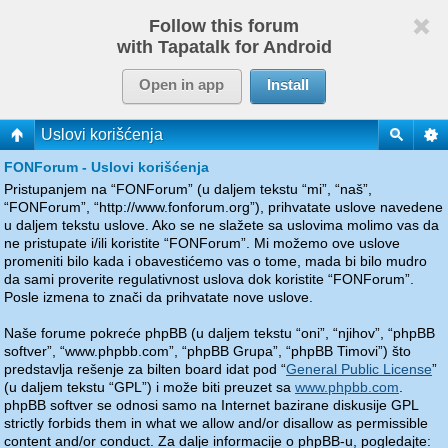
Follow this forum
with Tapatalk for Android
Open in app
Install
Uslovi korišćenja
FONForum - Uslovi korišćenja
Pristupanjem na “FONForum” (u daljem tekstu “mi”, “naš”,
“FONForum”, “http://www.fonforum.org”), prihvatate uslove navedene
u daljem tekstu uslove. Ako se ne slažete sa uslovima molimo vas da
ne pristupate i/ili koristite “FONForum”. Mi možemo ove uslove
promeniti bilo kada i obavestićemo vas o tome, mada bi bilo mudro
da sami proverite regulativnost uslova dok koristite “FONForum”.
Posle izmena to znači da prihvatate nove uslove.
Naše forume pokreće phpBB (u daljem tekstu “oni”, “njihov”, “phpBB
softver”, “www.phpbb.com”, “phpBB Grupa”, “phpBB Timovi”) što
predstavlja rešenje za bilten board idat pod “
General Public License
”
(u daljem tekstu “GPL”) i može biti preuzet sa
www.phpbb.com
.
phpBB softver se odnosi samo na Internet bazirane diskusije GPL
strictly forbids them in what we allow and/or disallow as permissible
content and/or conduct. Za dalje informacije o phpBB-u, pogledajte: