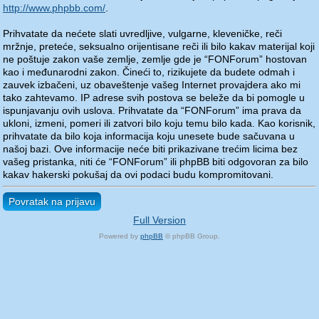
http://www.phpbb.com/
.
Prihvatate da nećete slati uvredljive, vulgarne, kleveničke, reči
mržnje, preteće, seksualno orijentisane reči ili bilo kakav materijal koji
ne poštuje zakon vaše zemlje, zemlje gde je “FONForum” hostovan
kao i međunarodni zakon. Čineći to, rizikujete da budete odmah i
zauvek izbačeni, uz obaveštenje vašeg Internet provajdera ako mi
tako zahtevamo. IP adrese svih postova se beleže da bi pomogle u
ispunjavanju ovih uslova. Prihvatate da “FONForum” ima prava da
ukloni, izmeni, pomeri ili zatvori bilo koju temu bilo kada. Kao korisnik,
prihvatate da bilo koja informacija koju unesete bude sačuvana u
našoj bazi. Ove informacije neće biti prikazivane trećim licima bez
vašeg pristanka, niti će “FONForum” ili phpBB biti odgovoran za bilo
kakav hakerski pokušaj da ovi podaci budu kompromitovani.
Povratak na prijavu
Full Version
Powered by
phpBB
© phpBB Group.
phpBB Mobile / SEO by
Artodia
.