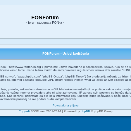
FONForum
- forum studenata FON-a -
FONForum - Uslovi korišćenja
um”, “http://www.fonforum.org”), prihvatate uslove navedene u daljem tekstu uslove. Ako se ne slaž
ćemo vas o tome, mada bi bilo mudro da sami proverite regulativnost uslova dok koristite “FONF
pBB softver”, “www.phpbb.com”, “phpBB Grupa”, “phpBB Timovi”) što predstavlja rešenje za bilten 
amo na Internet bazirane diskusije GPL strictly forbids them in what we allow and/or disallow as 
 mržnje, preteće, seksualno orijentisane reči ili bilo kakav materijal koji ne poštuje zakon vaše z
aveštenje vašeg Internet provajdera ako mi tako zahtevamo. IP adrese svih postova se beleže da 
o kada. Kao korisnik, prihvatate da bilo koja informacija koju unesete bude sačuvana u našoj bazi. 
kakav hakerski pokušaj da ovi podaci budu kompromitovani.
Povratak na prijavu
Copyleft
FONForum 2001-2014 | Powered by
phpBB
© phpBB Group