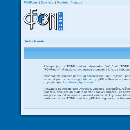
FONForum
|
Download
|
Pravilnik
|
Pretraga
Index boarda
Pristupanjem na “FONForum” (u daljem tekstu “mi”, “naš”, “FONFor
“FONForum”. Mi možemo ove uslove promeniti bilo kada i obavesti
Naše forume pokreće phpBB (u daljem tekstu “oni”, “njihov”, “ph
može biti preuzet sa
www.phpbb.com
. phpBB softver se odnosi s
u, pogledajte:
http://www.phpbb.com/
.
Prihvatate da nećete slati uvredljive, vulgarne, kleveničke, reči
Čineći to, rizikujete da budete odmah i zauvek izbačeni, uz ob
ima prava da ukloni, izmeni, pomeri ili zatvori bilo koju temu bil
pristanka, niti će “FONForum” ili phpBB biti odgovoran za bilo 