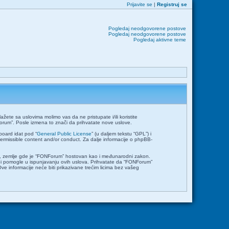
Prijavite se
|
Registruj se
Pogledaj neodgovorene postove
Pogledaj neodgovorene postove
Pogledaj aktivne teme
ete sa uslovima molimo vas da ne pristupate i/ili koristite
orum”. Posle izmena to znači da prihvatate nove uslove.
board idat pod “
General Public License
” (u daljem tekstu “GPL”) i
permissible content and/or conduct. Za dalje informacije o phpBB-
emlje, zemlje gde je “FONForum” hostovan kao i međunarodni zakon.
bi pomogle u ispunjavanju ovih uslova. Prihvatate da “FONForum”
Ove informacije neće biti prikazivane trećim licima bez vašeg