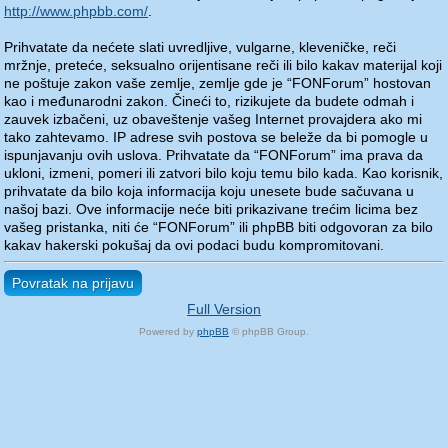
http://www.phpbb.com/
.
Prihvatate da nećete slati uvredljive, vulgarne, kleveničke, reči
mržnje, preteće, seksualno orijentisane reči ili bilo kakav materijal koji
ne poštuje zakon vaše zemlje, zemlje gde je “FONForum” hostovan
kao i međunarodni zakon. Čineći to, rizikujete da budete odmah i
zauvek izbačeni, uz obaveštenje vašeg Internet provajdera ako mi
tako zahtevamo. IP adrese svih postova se beleže da bi pomogle u
ispunjavanju ovih uslova. Prihvatate da “FONForum” ima prava da
ukloni, izmeni, pomeri ili zatvori bilo koju temu bilo kada. Kao korisnik,
prihvatate da bilo koja informacija koju unesete bude sačuvana u
našoj bazi. Ove informacije neće biti prikazivane trećim licima bez
vašeg pristanka, niti će “FONForum” ili phpBB biti odgovoran za bilo
kakav hakerski pokušaj da ovi podaci budu kompromitovani.
Povratak na prijavu
Full Version
Powered by
phpBB
© phpBB Group.
phpBB Mobile / SEO by
Artodia
.