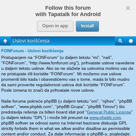
Follow this forum
with Tapatalk for Android
Open in app
Install
Uslovi korišćenja
FONForum - Uslovi korišćenja
Pristupanjem na “FONForum” (u daljem tekstu “mi”, “naš”,
“FONForum”, “http://www.fonforum.org”), prihvatate uslove navedene
u daljem tekstu uslove. Ako se ne slažete sa uslovima molimo vas da
ne pristupate i/ili koristite “FONForum”. Mi možemo ove uslove
promeniti bilo kada i obavestićemo vas o tome, mada bi bilo mudro
da sami proverite regulativnost uslova dok koristite “FONForum”.
Posle izmena to znači da prihvatate nove uslove.
Naše forume pokreće phpBB (u daljem tekstu “oni”, “njihov”, “phpBB
softver”, “www.phpbb.com”, “phpBB Grupa”, “phpBB Timovi”) što
predstavlja rešenje za bilten board idat pod “
General Public License
”
(u daljem tekstu “GPL”) i može biti preuzet sa
www.phpbb.com
.
phpBB softver se odnosi samo na Internet bazirane diskusije GPL
strictly forbids them in what we allow and/or disallow as permissible
content and/or conduct. Za dalje informacije o phpBB-u, pogledajte: