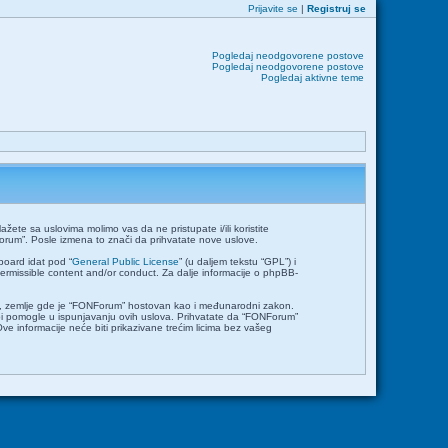
Prijavite se
|
Registruj se
Pogledaj neodgovorene postove
Pogledaj neodgovorene postove
Pogledaj aktivne teme
ete sa uslovima molimo vas da ne pristupate i/ili koristite
orum”. Posle izmena to znači da prihvatate nove uslove.
board idat pod “
General Public License
” (u daljem tekstu “GPL”) i
permissible content and/or conduct. Za dalje informacije o phpBB-
emlje, zemlje gde je “FONForum” hostovan kao i međunarodni zakon.
bi pomogle u ispunjavanju ovih uslova. Prihvatate da “FONForum”
Ove informacije neće biti prikazivane trećim licima bez vašeg