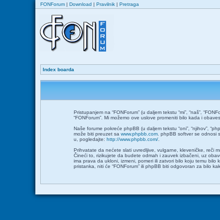
FONForum
|
Download
|
Pravilnik
|
Pretraga
Index boarda
Pristupanjem na “FONForum” (u daljem tekstu “mi”, “naš”, “FONFor
“FONForum”. Mi možemo ove uslove promeniti bilo kada i obavesti
Naše forume pokreće phpBB (u daljem tekstu “oni”, “njihov”, “ph
može biti preuzet sa
www.phpbb.com
. phpBB softver se odnosi s
u, pogledajte:
http://www.phpbb.com/
.
Prihvatate da nećete slati uvredljive, vulgarne, kleveničke, reči
Čineći to, rizikujete da budete odmah i zauvek izbačeni, uz ob
ima prava da ukloni, izmeni, pomeri ili zatvori bilo koju temu bil
pristanka, niti će “FONForum” ili phpBB biti odgovoran za bilo 