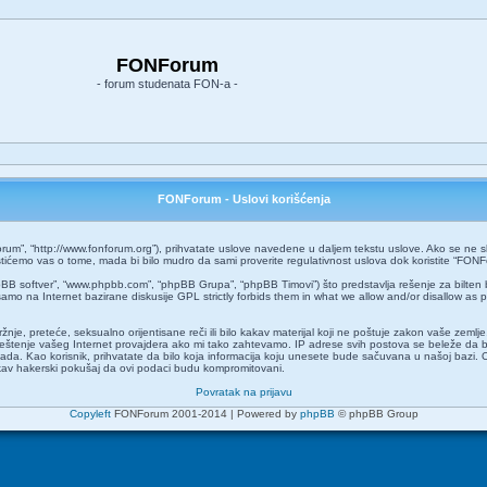
FONForum
- forum studenata FON-a -
FONForum - Uslovi korišćenja
um”, “http://www.fonforum.org”), prihvatate uslove navedene u daljem tekstu uslove. Ako se ne slaž
ćemo vas o tome, mada bi bilo mudro da sami proverite regulativnost uslova dok koristite “FONF
pBB softver”, “www.phpbb.com”, “phpBB Grupa”, “phpBB Timovi”) što predstavlja rešenje za bilten 
amo na Internet bazirane diskusije GPL strictly forbids them in what we allow and/or disallow as 
 mržnje, preteće, seksualno orijentisane reči ili bilo kakav materijal koji ne poštuje zakon vaše z
aveštenje vašeg Internet provajdera ako mi tako zahtevamo. IP adrese svih postova se beleže da 
o kada. Kao korisnik, prihvatate da bilo koja informacija koju unesete bude sačuvana u našoj bazi. 
kakav hakerski pokušaj da ovi podaci budu kompromitovani.
Povratak na prijavu
Copyleft
FONForum 2001-2014 | Powered by
phpBB
© phpBB Group