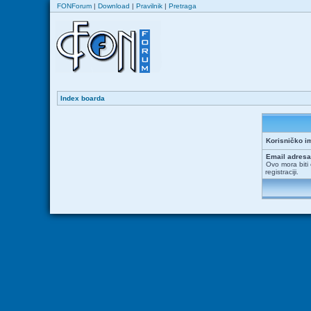
FONForum
|
Download
|
Pravilnik
|
Pretraga
Index boarda
Korisničko i
Email adresa
Ovo mora biti 
registraciji.