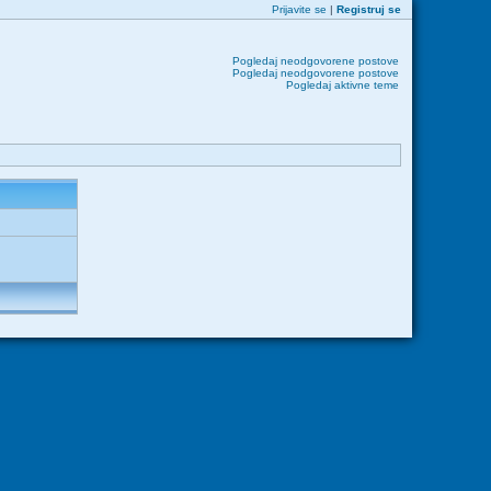
Prijavite se
|
Registruj se
Pogledaj neodgovorene postove
Pogledaj neodgovorene postove
Pogledaj aktivne teme