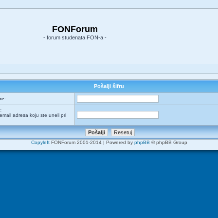
FONForum
- forum studenata FON-a -
Pošalji šifru
me:
:
email adresa koju ste uneli pri
Copyleft
FONForum 2001-2014 | Powered by
phpBB
© phpBB Group