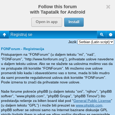
Follow this forum
with Tapatalk for Android
Open in app
Install
Registruj se
Jezik:
FONForum - Registracija
Pristupanjem na “FONForum” (u daljem tekstu “mi”, “naš”,
“FONForum”, “http://www.fonforum.org”), prihvatate uslove navedene
u daljem tekstu uslove. Ako se ne slažete sa uslovima molimo vas da
ne pristupate i/ili koristite “FONForum”. Mi možemo ove uslove
promeniti bilo kada i obavestićemo vas o tome, mada bi bilo mudro
da sami proverite regulativnost uslova dok koristite “FONForum”.
Posle izmena to znači da prihvatate nove uslove.
Naše forume pokreće phpBB (u daljem tekstu “oni”, “njihov”, “phpBB
softver”, “www.phpbb.com”, “phpBB Grupa”, “phpBB Timovi”) što
predstavlja rešenje za bilten board idat pod “
General Public License
”
(u daljem tekstu “GPL”) i može biti preuzet sa
www.phpbb.com
.
phpBB softver se odnosi samo na Internet bazirane diskusije GPL
strictly forbids them in what we allow and/or disallow as permissible