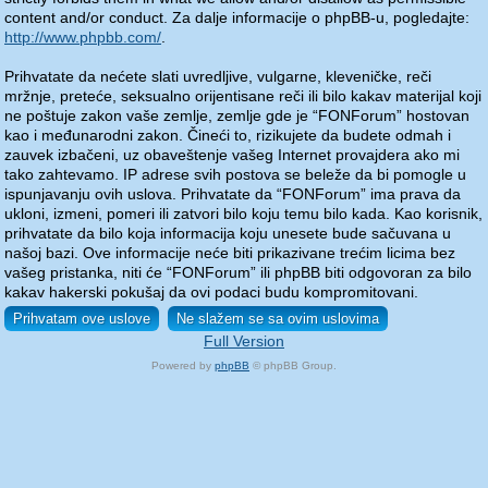
content and/or conduct. Za dalje informacije o phpBB-u, pogledajte:
http://www.phpbb.com/
.
Prihvatate da nećete slati uvredljive, vulgarne, kleveničke, reči
mržnje, preteće, seksualno orijentisane reči ili bilo kakav materijal koji
ne poštuje zakon vaše zemlje, zemlje gde je “FONForum” hostovan
kao i međunarodni zakon. Čineći to, rizikujete da budete odmah i
zauvek izbačeni, uz obaveštenje vašeg Internet provajdera ako mi
tako zahtevamo. IP adrese svih postova se beleže da bi pomogle u
ispunjavanju ovih uslova. Prihvatate da “FONForum” ima prava da
ukloni, izmeni, pomeri ili zatvori bilo koju temu bilo kada. Kao korisnik,
prihvatate da bilo koja informacija koju unesete bude sačuvana u
našoj bazi. Ove informacije neće biti prikazivane trećim licima bez
vašeg pristanka, niti će “FONForum” ili phpBB biti odgovoran za bilo
kakav hakerski pokušaj da ovi podaci budu kompromitovani.
Full Version
Powered by
phpBB
© phpBB Group.
phpBB Mobile / SEO by
Artodia
.