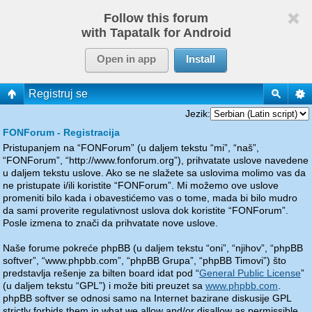
Follow this forum
with Tapatalk for Android
Open in app
Install
Registruj se
Jezik:
FONForum - Registracija
Pristupanjem na “FONForum” (u daljem tekstu “mi”, “naš”,
“FONForum”, “http://www.fonforum.org”), prihvatate uslove navedene
u daljem tekstu uslove. Ako se ne slažete sa uslovima molimo vas da
ne pristupate i/ili koristite “FONForum”. Mi možemo ove uslove
promeniti bilo kada i obavestićemo vas o tome, mada bi bilo mudro
da sami proverite regulativnost uslova dok koristite “FONForum”.
Posle izmena to znači da prihvatate nove uslove.
Naše forume pokreće phpBB (u daljem tekstu “oni”, “njihov”, “phpBB
softver”, “www.phpbb.com”, “phpBB Grupa”, “phpBB Timovi”) što
predstavlja rešenje za bilten board idat pod “
General Public License
”
(u daljem tekstu “GPL”) i može biti preuzet sa
www.phpbb.com
.
phpBB softver se odnosi samo na Internet bazirane diskusije GPL
strictly forbids them in what we allow and/or disallow as permissible