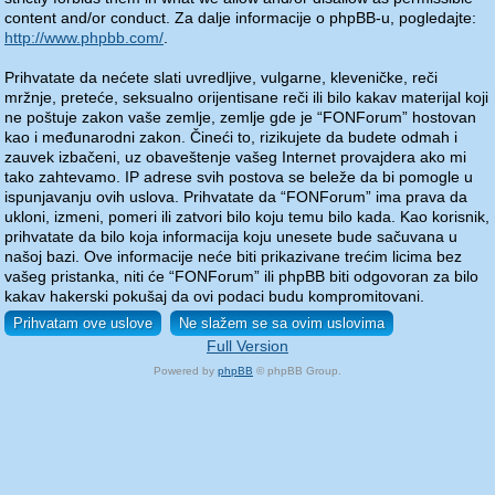
content and/or conduct. Za dalje informacije o phpBB-u, pogledajte:
http://www.phpbb.com/
.
Prihvatate da nećete slati uvredljive, vulgarne, kleveničke, reči
mržnje, preteće, seksualno orijentisane reči ili bilo kakav materijal koji
ne poštuje zakon vaše zemlje, zemlje gde je “FONForum” hostovan
kao i međunarodni zakon. Čineći to, rizikujete da budete odmah i
zauvek izbačeni, uz obaveštenje vašeg Internet provajdera ako mi
tako zahtevamo. IP adrese svih postova se beleže da bi pomogle u
ispunjavanju ovih uslova. Prihvatate da “FONForum” ima prava da
ukloni, izmeni, pomeri ili zatvori bilo koju temu bilo kada. Kao korisnik,
prihvatate da bilo koja informacija koju unesete bude sačuvana u
našoj bazi. Ove informacije neće biti prikazivane trećim licima bez
vašeg pristanka, niti će “FONForum” ili phpBB biti odgovoran za bilo
kakav hakerski pokušaj da ovi podaci budu kompromitovani.
Full Version
Powered by
phpBB
© phpBB Group.
phpBB Mobile / SEO by
Artodia
.