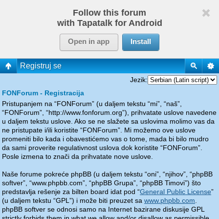
Follow this forum
with Tapatalk for Android
Open in app
Install
Registruj se
Jezik:
FONForum - Registracija
Pristupanjem na “FONForum” (u daljem tekstu “mi”, “naš”,
“FONForum”, “http://www.fonforum.org”), prihvatate uslove navedene
u daljem tekstu uslove. Ako se ne slažete sa uslovima molimo vas da
ne pristupate i/ili koristite “FONForum”. Mi možemo ove uslove
promeniti bilo kada i obavestićemo vas o tome, mada bi bilo mudro
da sami proverite regulativnost uslova dok koristite “FONForum”.
Posle izmena to znači da prihvatate nove uslove.
Naše forume pokreće phpBB (u daljem tekstu “oni”, “njihov”, “phpBB
softver”, “www.phpbb.com”, “phpBB Grupa”, “phpBB Timovi”) što
predstavlja rešenje za bilten board idat pod “
General Public License
”
(u daljem tekstu “GPL”) i može biti preuzet sa
www.phpbb.com
.
phpBB softver se odnosi samo na Internet bazirane diskusije GPL
strictly forbids them in what we allow and/or disallow as permissible