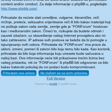
content and/or conduct. Za dalje informacije o phpBB-u, pogledajte:
http://www.phpbb.com/
.
Prihvatate da nećete slati uvredljive, vulgarne, kleveničke, reči
mržnje, preteće, seksualno orijentisane reči ili bilo kakav materijal koji
ne poštuje zakon vaše zemlje, zemlje gde je “FONForum” hostovan
kao i međunarodni zakon. Čineći to, rizikujete da budete odmah i
zauvek izbačeni, uz obaveštenje vašeg Internet provajdera ako mi
tako zahtevamo. IP adrese svih postova se beleže da bi pomogle u
ispunjavanju ovih uslova. Prihvatate da “FONForum” ima prava da
ukloni, izmeni, pomeri ili zatvori bilo koju temu bilo kada. Kao korisnik,
prihvatate da bilo koja informacija koju unesete bude sačuvana u
našoj bazi. Ove informacije neće biti prikazivane trećim licima bez
vašeg pristanka, niti će “FONForum” ili phpBB biti odgovoran za bilo
kakav hakerski pokušaj da ovi podaci budu kompromitovani.
Full Version
Powered by
phpBB
© phpBB Group.
phpBB Mobile / SEO by
Artodia
.