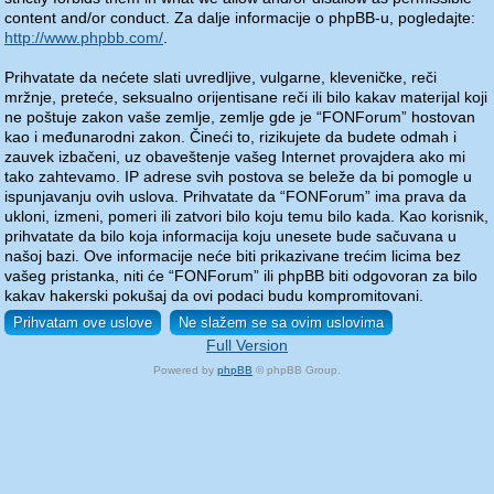
content and/or conduct. Za dalje informacije o phpBB-u, pogledajte:
http://www.phpbb.com/
.
Prihvatate da nećete slati uvredljive, vulgarne, kleveničke, reči
mržnje, preteće, seksualno orijentisane reči ili bilo kakav materijal koji
ne poštuje zakon vaše zemlje, zemlje gde je “FONForum” hostovan
kao i međunarodni zakon. Čineći to, rizikujete da budete odmah i
zauvek izbačeni, uz obaveštenje vašeg Internet provajdera ako mi
tako zahtevamo. IP adrese svih postova se beleže da bi pomogle u
ispunjavanju ovih uslova. Prihvatate da “FONForum” ima prava da
ukloni, izmeni, pomeri ili zatvori bilo koju temu bilo kada. Kao korisnik,
prihvatate da bilo koja informacija koju unesete bude sačuvana u
našoj bazi. Ove informacije neće biti prikazivane trećim licima bez
vašeg pristanka, niti će “FONForum” ili phpBB biti odgovoran za bilo
kakav hakerski pokušaj da ovi podaci budu kompromitovani.
Full Version
Powered by
phpBB
© phpBB Group.
phpBB Mobile / SEO by
Artodia
.