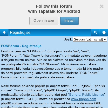
Follow this forum
with Tapatalk for Android
Open in app
Install
Registruj se
Jezik:
FONForum - Registracija
Pristupanjem na “FONForum” (u daljem tekstu “mi”, “naš”,
“FONForum”, “http://www.fonforum.org”), prihvatate uslove navedene
u daljem tekstu uslove. Ako se ne slažete sa uslovima molimo vas da
ne pristupate i/ili koristite “FONForum”. Mi možemo ove uslove
promeniti bilo kada i obavestićemo vas o tome, mada bi bilo mudro
da sami proverite regulativnost uslova dok koristite “FONForum”.
Posle izmena to znači da prihvatate nove uslove.
Naše forume pokreće phpBB (u daljem tekstu “oni”, “njihov”, “phpBB
softver”, “www.phpbb.com”, “phpBB Grupa”, “phpBB Timovi”) što
predstavlja rešenje za bilten board idat pod “
General Public License
”
(u daljem tekstu “GPL”) i može biti preuzet sa
www.phpbb.com
.
phpBB softver se odnosi samo na Internet bazirane diskusije GPL
strictly forbids them in what we allow and/or disallow as permissible