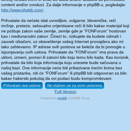
content and/or conduct. Za dalje informacije o phpBB-u, pogledajte:
http://www.phpbb.com/
.
Prihvatate da nećete slati uvredljive, vulgarne, kleveničke, reči
mržnje, preteće, seksualno orijentisane reči ili bilo kakav materijal koji
ne poštuje zakon vaše zemlje, zemlje gde je “FONForum” hostovan
kao i međunarodni zakon. Čineći to, rizikujete da budete odmah i
zauvek izbačeni, uz obaveštenje vašeg Internet provajdera ako mi
tako zahtevamo. IP adrese svih postova se beleže da bi pomogle u
ispunjavanju ovih uslova. Prihvatate da “FONForum” ima prava da
ukloni, izmeni, pomeri ili zatvori bilo koju temu bilo kada. Kao korisnik,
prihvatate da bilo koja informacija koju unesete bude sačuvana u
našoj bazi. Ove informacije neće biti prikazivane trećim licima bez
vašeg pristanka, niti će “FONForum” ili phpBB biti odgovoran za bilo
kakav hakerski pokušaj da ovi podaci budu kompromitovani.
Full Version
Powered by
phpBB
© phpBB Group.
phpBB Mobile / SEO by
Artodia
.