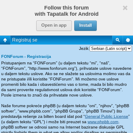
Follow this forum
with Tapatalk for Android
Open in app
Install
Registruj se
Jezik:
FONForum - Registracija
Pristupanjem na “FONForum” (u daljem tekstu “mi”, “naš”,
“FONForum”, “http://www.fonforum.org”), prihvatate uslove navedene
u daljem tekstu uslove. Ako se ne slažete sa uslovima molimo vas da
ne pristupate i/ili koristite “FONForum”. Mi možemo ove uslove
promeniti bilo kada i obavestićemo vas o tome, mada bi bilo mudro
da sami proverite regulativnost uslova dok koristite “FONForum”.
Posle izmena to znači da prihvatate nove uslove.
Naše forume pokreće phpBB (u daljem tekstu “oni”, “njihov”, “phpBB
softver”, “www.phpbb.com”, “phpBB Grupa”, “phpBB Timovi”) što
predstavlja rešenje za bilten board idat pod “
General Public License
”
(u daljem tekstu “GPL”) i može biti preuzet sa
www.phpbb.com
.
phpBB softver se odnosi samo na Internet bazirane diskusije GPL
strictly forbids them in what we allow and/or disallow as permissible