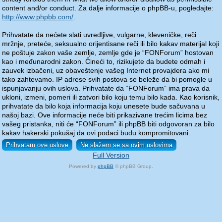
content and/or conduct. Za dalje informacije o phpBB-u, pogledajte:
http://www.phpbb.com/
.
Prihvatate da nećete slati uvredljive, vulgarne, kleveničke, reči
mržnje, preteće, seksualno orijentisane reči ili bilo kakav materijal koji
ne poštuje zakon vaše zemlje, zemlje gde je “FONForum” hostovan
kao i međunarodni zakon. Čineći to, rizikujete da budete odmah i
zauvek izbačeni, uz obaveštenje vašeg Internet provajdera ako mi
tako zahtevamo. IP adrese svih postova se beleže da bi pomogle u
ispunjavanju ovih uslova. Prihvatate da “FONForum” ima prava da
ukloni, izmeni, pomeri ili zatvori bilo koju temu bilo kada. Kao korisnik,
prihvatate da bilo koja informacija koju unesete bude sačuvana u
našoj bazi. Ove informacije neće biti prikazivane trećim licima bez
vašeg pristanka, niti će “FONForum” ili phpBB biti odgovoran za bilo
kakav hakerski pokušaj da ovi podaci budu kompromitovani.
Full Version
Powered by
phpBB
© phpBB Group.
phpBB Mobile / SEO by
Artodia
.