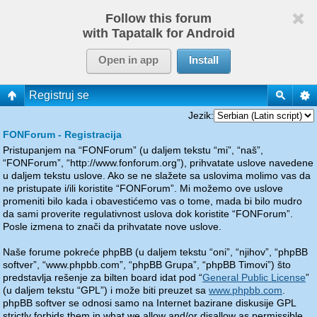
Follow this forum
with Tapatalk for Android
Open in app
Install
Registruj se
Jezik:
FONForum - Registracija
Pristupanjem na “FONForum” (u daljem tekstu “mi”, “naš”,
“FONForum”, “http://www.fonforum.org”), prihvatate uslove navedene
u daljem tekstu uslove. Ako se ne slažete sa uslovima molimo vas da
ne pristupate i/ili koristite “FONForum”. Mi možemo ove uslove
promeniti bilo kada i obavestićemo vas o tome, mada bi bilo mudro
da sami proverite regulativnost uslova dok koristite “FONForum”.
Posle izmena to znači da prihvatate nove uslove.
Naše forume pokreće phpBB (u daljem tekstu “oni”, “njihov”, “phpBB
softver”, “www.phpbb.com”, “phpBB Grupa”, “phpBB Timovi”) što
predstavlja rešenje za bilten board idat pod “
General Public License
”
(u daljem tekstu “GPL”) i može biti preuzet sa
www.phpbb.com
.
phpBB softver se odnosi samo na Internet bazirane diskusije GPL
strictly forbids them in what we allow and/or disallow as permissible