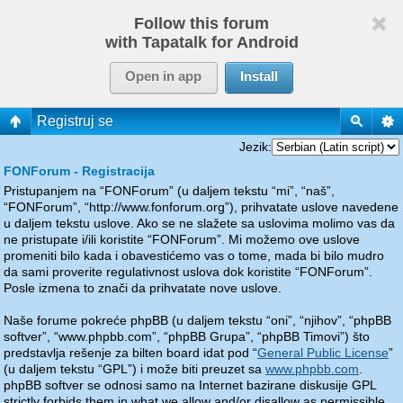
Follow this forum
with Tapatalk for Android
Open in app
Install
Registruj se
Jezik:
FONForum - Registracija
Pristupanjem na “FONForum” (u daljem tekstu “mi”, “naš”,
“FONForum”, “http://www.fonforum.org”), prihvatate uslove navedene
u daljem tekstu uslove. Ako se ne slažete sa uslovima molimo vas da
ne pristupate i/ili koristite “FONForum”. Mi možemo ove uslove
promeniti bilo kada i obavestićemo vas o tome, mada bi bilo mudro
da sami proverite regulativnost uslova dok koristite “FONForum”.
Posle izmena to znači da prihvatate nove uslove.
Naše forume pokreće phpBB (u daljem tekstu “oni”, “njihov”, “phpBB
softver”, “www.phpbb.com”, “phpBB Grupa”, “phpBB Timovi”) što
predstavlja rešenje za bilten board idat pod “
General Public License
”
(u daljem tekstu “GPL”) i može biti preuzet sa
www.phpbb.com
.
phpBB softver se odnosi samo na Internet bazirane diskusije GPL
strictly forbids them in what we allow and/or disallow as permissible