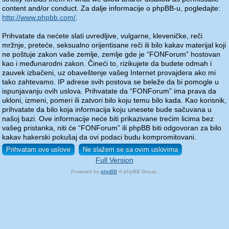
content and/or conduct. Za dalje informacije o phpBB-u, pogledajte:
http://www.phpbb.com/
.
Prihvatate da nećete slati uvredljive, vulgarne, kleveničke, reči
mržnje, preteće, seksualno orijentisane reči ili bilo kakav materijal koji
ne poštuje zakon vaše zemlje, zemlje gde je “FONForum” hostovan
kao i međunarodni zakon. Čineći to, rizikujete da budete odmah i
zauvek izbačeni, uz obaveštenje vašeg Internet provajdera ako mi
tako zahtevamo. IP adrese svih postova se beleže da bi pomogle u
ispunjavanju ovih uslova. Prihvatate da “FONForum” ima prava da
ukloni, izmeni, pomeri ili zatvori bilo koju temu bilo kada. Kao korisnik,
prihvatate da bilo koja informacija koju unesete bude sačuvana u
našoj bazi. Ove informacije neće biti prikazivane trećim licima bez
vašeg pristanka, niti će “FONForum” ili phpBB biti odgovoran za bilo
kakav hakerski pokušaj da ovi podaci budu kompromitovani.
Full Version
Powered by
phpBB
© phpBB Group.
phpBB Mobile / SEO by
Artodia
.