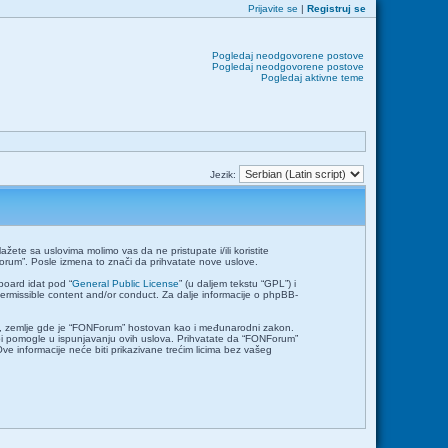
Prijavite se
|
Registruj se
Pogledaj neodgovorene postove
Pogledaj neodgovorene postove
Pogledaj aktivne teme
Jezik:
ete sa uslovima molimo vas da ne pristupate i/ili koristite
orum”. Posle izmena to znači da prihvatate nove uslove.
board idat pod “
General Public License
” (u daljem tekstu “GPL”) i
permissible content and/or conduct. Za dalje informacije o phpBB-
emlje, zemlje gde je “FONForum” hostovan kao i međunarodni zakon.
bi pomogle u ispunjavanju ovih uslova. Prihvatate da “FONForum”
Ove informacije neće biti prikazivane trećim licima bez vašeg