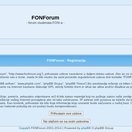
FONForum
- forum studenata FON-a -
FONForum - Registracija
um”, “http://www.fonforum.org”), prihvatate uslove navedene u daljem tekstu uslove. Ako se ne slaž
ćemo vas o tome, mada bi bilo mudro da sami proverite regulativnost uslova dok koristite “FONF
pBB softver”, “www.phpbb.com”, “phpBB Grupa”, “phpBB Timovi”) što predstavlja rešenje za bilten 
amo na Internet bazirane diskusije GPL strictly forbids them in what we allow and/or disallow as 
 mržnje, preteće, seksualno orijentisane reči ili bilo kakav materijal koji ne poštuje zakon vaše z
aveštenje vašeg Internet provajdera ako mi tako zahtevamo. IP adrese svih postova se beleže da 
o kada. Kao korisnik, prihvatate da bilo koja informacija koju unesete bude sačuvana u našoj bazi. 
kakav hakerski pokušaj da ovi podaci budu kompromitovani.
Copyleft
FONForum 2001-2014 | Powered by
phpBB
© phpBB Group