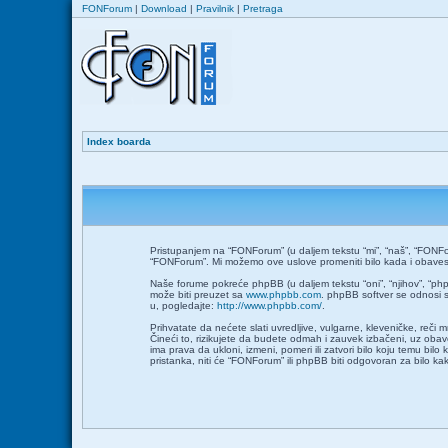
FONForum
|
Download
|
Pravilnik
|
Pretraga
Index boarda
Pristupanjem na “FONForum” (u daljem tekstu “mi”, “naš”, “FONFor
“FONForum”. Mi možemo ove uslove promeniti bilo kada i obavesti
Naše forume pokreće phpBB (u daljem tekstu “oni”, “njihov”, “ph
može biti preuzet sa
www.phpbb.com
. phpBB softver se odnosi s
u, pogledajte:
http://www.phpbb.com/
.
Prihvatate da nećete slati uvredljive, vulgarne, kleveničke, reči
Čineći to, rizikujete da budete odmah i zauvek izbačeni, uz ob
ima prava da ukloni, izmeni, pomeri ili zatvori bilo koju temu bil
pristanka, niti će “FONForum” ili phpBB biti odgovoran za bilo 