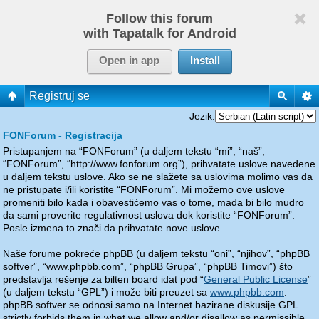
Follow this forum
with Tapatalk for Android
Open in app
Install
Registruj se
Jezik:
FONForum - Registracija
Pristupanjem na “FONForum” (u daljem tekstu “mi”, “naš”,
“FONForum”, “http://www.fonforum.org”), prihvatate uslove navedene
u daljem tekstu uslove. Ako se ne slažete sa uslovima molimo vas da
ne pristupate i/ili koristite “FONForum”. Mi možemo ove uslove
promeniti bilo kada i obavestićemo vas o tome, mada bi bilo mudro
da sami proverite regulativnost uslova dok koristite “FONForum”.
Posle izmena to znači da prihvatate nove uslove.
Naše forume pokreće phpBB (u daljem tekstu “oni”, “njihov”, “phpBB
softver”, “www.phpbb.com”, “phpBB Grupa”, “phpBB Timovi”) što
predstavlja rešenje za bilten board idat pod “
General Public License
”
(u daljem tekstu “GPL”) i može biti preuzet sa
www.phpbb.com
.
phpBB softver se odnosi samo na Internet bazirane diskusije GPL
strictly forbids them in what we allow and/or disallow as permissible