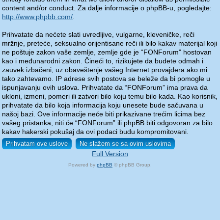
content and/or conduct. Za dalje informacije o phpBB-u, pogledajte:
http://www.phpbb.com/
.
Prihvatate da nećete slati uvredljive, vulgarne, kleveničke, reči
mržnje, preteće, seksualno orijentisane reči ili bilo kakav materijal koji
ne poštuje zakon vaše zemlje, zemlje gde je “FONForum” hostovan
kao i međunarodni zakon. Čineći to, rizikujete da budete odmah i
zauvek izbačeni, uz obaveštenje vašeg Internet provajdera ako mi
tako zahtevamo. IP adrese svih postova se beleže da bi pomogle u
ispunjavanju ovih uslova. Prihvatate da “FONForum” ima prava da
ukloni, izmeni, pomeri ili zatvori bilo koju temu bilo kada. Kao korisnik,
prihvatate da bilo koja informacija koju unesete bude sačuvana u
našoj bazi. Ove informacije neće biti prikazivane trećim licima bez
vašeg pristanka, niti će “FONForum” ili phpBB biti odgovoran za bilo
kakav hakerski pokušaj da ovi podaci budu kompromitovani.
Full Version
Powered by
phpBB
© phpBB Group.
phpBB Mobile / SEO by
Artodia
.