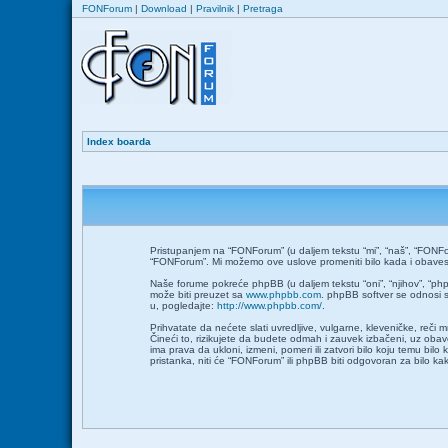
FONForum
|
Download
|
Pravilnik
|
Pretraga
Index boarda
Pristupanjem na “FONForum” (u daljem tekstu “mi”, “naš”, “FONFor
“FONForum”. Mi možemo ove uslove promeniti bilo kada i obavesti
Naše forume pokreće phpBB (u daljem tekstu “oni”, “njihov”, “ph
može biti preuzet sa
www.phpbb.com
. phpBB softver se odnosi s
u, pogledajte:
http://www.phpbb.com/
.
Prihvatate da nećete slati uvredljive, vulgarne, kleveničke, reči
Čineći to, rizikujete da budete odmah i zauvek izbačeni, uz ob
ima prava da ukloni, izmeni, pomeri ili zatvori bilo koju temu bil
pristanka, niti će “FONForum” ili phpBB biti odgovoran za bilo 