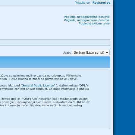
Prijavite se
|
Registruj se
Pogledaj neodgovorene postove
Pogledaj neodgovorene postove
Pogledaj aktivne teme
Jezik:
ete sa uslovima molimo vas da ne pristupate i/ili koristite
orum”. Posle izmena to znači da prihvatate nove uslove.
board idat pod “
General Public License
” (u daljem tekstu “GPL”) i
permissible content and/or conduct. Za dalje informacije o phpBB-
emlje, zemlje gde je “FONForum” hostovan kao i međunarodni zakon.
bi pomogle u ispunjavanju ovih uslova. Prihvatate da “FONForum”
Ove informacije neće biti prikazivane trećim licima bez vašeg