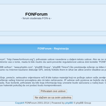
FONForum
- forum studenata FON-a -
FONForum - Registracija
um”, “http://www.fonforum.org”), prihvatate uslove navedene u daljem tekstu uslove. Ako se ne slaž
ćemo vas o tome, mada bi bilo mudro da sami proverite regulativnost uslova dok koristite “FONF
pBB softver”, “www.phpbb.com”, “phpBB Grupa”, “phpBB Timovi”) što predstavlja rešenje za bilten 
amo na Internet bazirane diskusije GPL strictly forbids them in what we allow and/or disallow as 
 mržnje, preteće, seksualno orijentisane reči ili bilo kakav materijal koji ne poštuje zakon vaše z
aveštenje vašeg Internet provajdera ako mi tako zahtevamo. IP adrese svih postova se beleže da 
o kada. Kao korisnik, prihvatate da bilo koja informacija koju unesete bude sačuvana u našoj bazi. 
kakav hakerski pokušaj da ovi podaci budu kompromitovani.
Copyleft
FONForum 2001-2014 | Powered by
phpBB
© phpBB Group