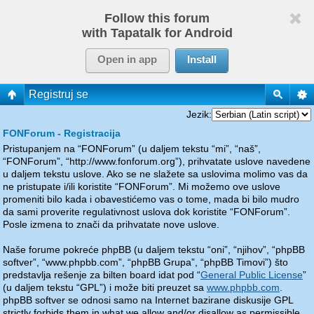
Follow this forum
with Tapatalk for Android
Open in app
Install
Registruj se
Jezik:
FONForum - Registracija
Pristupanjem na “FONForum” (u daljem tekstu “mi”, “naš”,
“FONForum”, “http://www.fonforum.org”), prihvatate uslove navedene
u daljem tekstu uslove. Ako se ne slažete sa uslovima molimo vas da
ne pristupate i/ili koristite “FONForum”. Mi možemo ove uslove
promeniti bilo kada i obavestićemo vas o tome, mada bi bilo mudro
da sami proverite regulativnost uslova dok koristite “FONForum”.
Posle izmena to znači da prihvatate nove uslove.
Naše forume pokreće phpBB (u daljem tekstu “oni”, “njihov”, “phpBB
softver”, “www.phpbb.com”, “phpBB Grupa”, “phpBB Timovi”) što
predstavlja rešenje za bilten board idat pod “
General Public License
”
(u daljem tekstu “GPL”) i može biti preuzet sa
www.phpbb.com
.
phpBB softver se odnosi samo na Internet bazirane diskusije GPL
strictly forbids them in what we allow and/or disallow as permissible