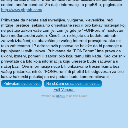
content and/or conduct. Za dalje informacije o phpBB-u, pogledajte:
http://www.phpbb.com/
.
Prihvatate da nećete slati uvredljive, vulgarne, kleveničke, reči
mržnje, preteće, seksualno orijentisane reči ili bilo kakav materijal koji
ne poštuje zakon vaše zemlje, zemlje gde je “FONForum” hostovan
kao i međunarodni zakon. Čineći to, rizikujete da budete odmah i
zauvek izbačeni, uz obaveštenje vašeg Internet provajdera ako mi
tako zahtevamo. IP adrese svih postova se beleže da bi pomogle u
ispunjavanju ovih uslova. Prihvatate da “FONForum” ima prava da
ukloni, izmeni, pomeri ili zatvori bilo koju temu bilo kada. Kao korisnik,
prihvatate da bilo koja informacija koju unesete bude sačuvana u
našoj bazi. Ove informacije neće biti prikazivane trećim licima bez
vašeg pristanka, niti će “FONForum” ili phpBB biti odgovoran za bilo
kakav hakerski pokušaj da ovi podaci budu kompromitovani.
Full Version
Powered by
phpBB
© phpBB Group.
phpBB Mobile / SEO by
Artodia
.