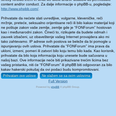
content and/or conduct. Za dalje informacije o phpBB-u, pogledajte:
http://www.phpbb.com/
.
Prihvatate da nećete slati uvredljive, vulgarne, kleveničke, reči
mržnje, preteće, seksualno orijentisane reči ili bilo kakav materijal koji
ne poštuje zakon vaše zemlje, zemlje gde je “FONForum” hostovan
kao i međunarodni zakon. Čineći to, rizikujete da budete odmah i
zauvek izbačeni, uz obaveštenje vašeg Internet provajdera ako mi
tako zahtevamo. IP adrese svih postova se beleže da bi pomogle u
ispunjavanju ovih uslova. Prihvatate da “FONForum” ima prava da
ukloni, izmeni, pomeri ili zatvori bilo koju temu bilo kada. Kao korisnik,
prihvatate da bilo koja informacija koju unesete bude sačuvana u
našoj bazi. Ove informacije neće biti prikazivane trećim licima bez
vašeg pristanka, niti će “FONForum” ili phpBB biti odgovoran za bilo
kakav hakerski pokušaj da ovi podaci budu kompromitovani.
Full Version
Powered by
phpBB
© phpBB Group.
phpBB Mobile / SEO by
Artodia
.