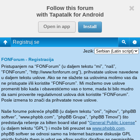
Follow this forum
with Tapatalk for Android
Open in app
Install
Registruj se
Jezik:
FONForum - Registracija
Pristupanjem na “FONForum” (u daljem tekstu “mi”, “naš”,
“FONForum”, “http://www.fonforum.org”), prihvatate uslove navedene
u daljem tekstu uslove. Ako se ne slažete sa uslovima molimo vas da
ne pristupate i/ili koristite “FONForum”. Mi možemo ove uslove
promeniti bilo kada i obavestićemo vas o tome, mada bi bilo mudro
da sami proverite regulativnost uslova dok koristite “FONForum”.
Posle izmena to znači da prihvatate nove uslove.
Naše forume pokreće phpBB (u daljem tekstu “oni”, “njihov”, “phpBB
softver”, “www.phpbb.com”, “phpBB Grupa”, “phpBB Timovi”) što
predstavlja rešenje za bilten board idat pod “
General Public License
”
(u daljem tekstu “GPL”) i može biti preuzet sa
www.phpbb.com
.
phpBB softver se odnosi samo na Internet bazirane diskusije GPL
strictly forbids them in what we allow and/or disallow as permissible