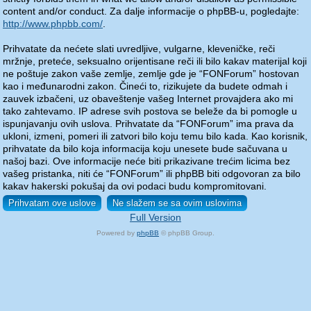
content and/or conduct. Za dalje informacije o phpBB-u, pogledajte:
http://www.phpbb.com/
.
Prihvatate da nećete slati uvredljive, vulgarne, kleveničke, reči
mržnje, preteće, seksualno orijentisane reči ili bilo kakav materijal koji
ne poštuje zakon vaše zemlje, zemlje gde je “FONForum” hostovan
kao i međunarodni zakon. Čineći to, rizikujete da budete odmah i
zauvek izbačeni, uz obaveštenje vašeg Internet provajdera ako mi
tako zahtevamo. IP adrese svih postova se beleže da bi pomogle u
ispunjavanju ovih uslova. Prihvatate da “FONForum” ima prava da
ukloni, izmeni, pomeri ili zatvori bilo koju temu bilo kada. Kao korisnik,
prihvatate da bilo koja informacija koju unesete bude sačuvana u
našoj bazi. Ove informacije neće biti prikazivane trećim licima bez
vašeg pristanka, niti će “FONForum” ili phpBB biti odgovoran za bilo
kakav hakerski pokušaj da ovi podaci budu kompromitovani.
Full Version
Powered by
phpBB
© phpBB Group.
phpBB Mobile / SEO by
Artodia
.