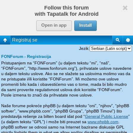
Follow this forum
with Tapatalk for Android
Open in app
Install
Registruj se
Jezik:
FONForum - Registracija
Pristupanjem na “FONForum” (u daljem tekstu “mi”, “naš”,
“FONForum”, “http://www.fonforum.org”), prihvatate uslove navedene
u daljem tekstu uslove. Ako se ne slažete sa uslovima molimo vas da
ne pristupate i/ili koristite “FONForum”. Mi možemo ove uslove
promeniti bilo kada i obavestićemo vas o tome, mada bi bilo mudro
da sami proverite regulativnost uslova dok koristite “FONForum”.
Posle izmena to znači da prihvatate nove uslove.
Naše forume pokreće phpBB (u daljem tekstu “oni”, “njihov”, “phpBB
softver”, “www.phpbb.com”, “phpBB Grupa”, “phpBB Timovi”) što
predstavlja rešenje za bilten board idat pod “
General Public License
”
(u daljem tekstu “GPL”) i može biti preuzet sa
www.phpbb.com
.
phpBB softver se odnosi samo na Internet bazirane diskusije GPL
strictly forbids them in what we allow and/or disallow as permissible