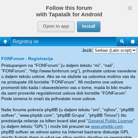
Follow this forum
with Tapatalk for Android
Open in app
Install
Registruj se
Jezik:
FONForum - Registracija
Pristupanjem na “FONForum” (u daljem tekstu “mi”, “naš”,
“FONForum”, “http://www.fonforum.org”), prihvatate uslove navedene
u daljem tekstu uslove. Ako se ne slažete sa uslovima molimo vas da
ne pristupate i/ili koristite “FONForum”. Mi možemo ove uslove
promeniti bilo kada i obavestićemo vas o tome, mada bi bilo mudro
da sami proverite regulativnost uslova dok koristite “FONForum”.
Posle izmena to znači da prihvatate nove uslove.
Naše forume pokreće phpBB (u daljem tekstu “oni”, “njihov”, “phpBB
softver”, “www.phpbb.com”, “phpBB Grupa”, “phpBB Timovi”) što
predstavlja rešenje za bilten board idat pod “
General Public License
”
(u daljem tekstu “GPL”) i može biti preuzet sa
www.phpbb.com
.
phpBB softver se odnosi samo na Internet bazirane diskusije GPL
strictly forbids them in what we allow and/or disallow as permissible