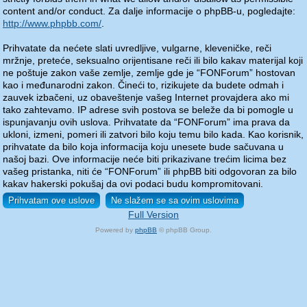
content and/or conduct. Za dalje informacije o phpBB-u, pogledajte:
http://www.phpbb.com/
.
Prihvatate da nećete slati uvredljive, vulgarne, kleveničke, reči
mržnje, preteće, seksualno orijentisane reči ili bilo kakav materijal koji
ne poštuje zakon vaše zemlje, zemlje gde je “FONForum” hostovan
kao i međunarodni zakon. Čineći to, rizikujete da budete odmah i
zauvek izbačeni, uz obaveštenje vašeg Internet provajdera ako mi
tako zahtevamo. IP adrese svih postova se beleže da bi pomogle u
ispunjavanju ovih uslova. Prihvatate da “FONForum” ima prava da
ukloni, izmeni, pomeri ili zatvori bilo koju temu bilo kada. Kao korisnik,
prihvatate da bilo koja informacija koju unesete bude sačuvana u
našoj bazi. Ove informacije neće biti prikazivane trećim licima bez
vašeg pristanka, niti će “FONForum” ili phpBB biti odgovoran za bilo
kakav hakerski pokušaj da ovi podaci budu kompromitovani.
Full Version
Powered by
phpBB
© phpBB Group.
phpBB Mobile / SEO by
Artodia
.