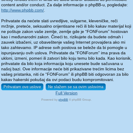
content and/or conduct. Za dalje informacije o phpBB-u, pogledajte:
http://www.phpbb.com/
.
Prihvatate da nećete slati uvredljive, vulgarne, kleveničke, reči
mržnje, preteće, seksualno orijentisane reči ili bilo kakav materijal koji
ne poštuje zakon vaše zemlje, zemlje gde je “FONForum” hostovan
kao i međunarodni zakon. Čineći to, rizikujete da budete odmah i
zauvek izbačeni, uz obaveštenje vašeg Internet provajdera ako mi
tako zahtevamo. IP adrese svih postova se beleže da bi pomogle u
ispunjavanju ovih uslova. Prihvatate da “FONForum” ima prava da
ukloni, izmeni, pomeri ili zatvori bilo koju temu bilo kada. Kao korisnik,
prihvatate da bilo koja informacija koju unesete bude sačuvana u
našoj bazi. Ove informacije neće biti prikazivane trećim licima bez
vašeg pristanka, niti će “FONForum” ili phpBB biti odgovoran za bilo
kakav hakerski pokušaj da ovi podaci budu kompromitovani.
Full Version
Powered by
phpBB
© phpBB Group.
phpBB Mobile / SEO by
Artodia
.