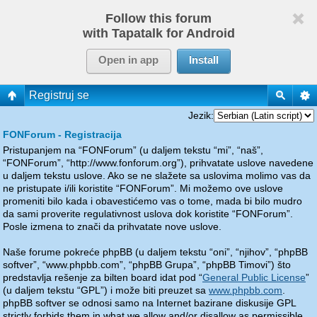
Follow this forum
with Tapatalk for Android
Open in app
Install
Registruj se
Jezik:
FONForum - Registracija
Pristupanjem na “FONForum” (u daljem tekstu “mi”, “naš”,
“FONForum”, “http://www.fonforum.org”), prihvatate uslove navedene
u daljem tekstu uslove. Ako se ne slažete sa uslovima molimo vas da
ne pristupate i/ili koristite “FONForum”. Mi možemo ove uslove
promeniti bilo kada i obavestićemo vas o tome, mada bi bilo mudro
da sami proverite regulativnost uslova dok koristite “FONForum”.
Posle izmena to znači da prihvatate nove uslove.
Naše forume pokreće phpBB (u daljem tekstu “oni”, “njihov”, “phpBB
softver”, “www.phpbb.com”, “phpBB Grupa”, “phpBB Timovi”) što
predstavlja rešenje za bilten board idat pod “
General Public License
”
(u daljem tekstu “GPL”) i može biti preuzet sa
www.phpbb.com
.
phpBB softver se odnosi samo na Internet bazirane diskusije GPL
strictly forbids them in what we allow and/or disallow as permissible