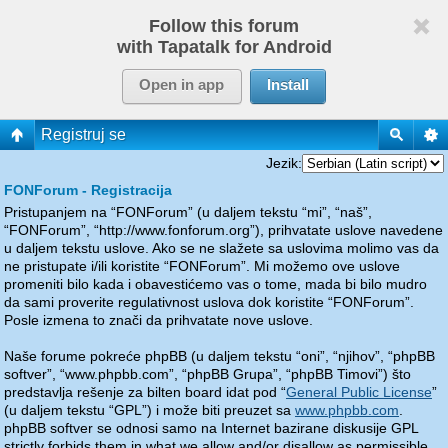
Follow this forum
with Tapatalk for Android
Open in app
Install
Registruj se
Jezik:
FONForum - Registracija
Pristupanjem na “FONForum” (u daljem tekstu “mi”, “naš”,
“FONForum”, “http://www.fonforum.org”), prihvatate uslove navedene
u daljem tekstu uslove. Ako se ne slažete sa uslovima molimo vas da
ne pristupate i/ili koristite “FONForum”. Mi možemo ove uslove
promeniti bilo kada i obavestićemo vas o tome, mada bi bilo mudro
da sami proverite regulativnost uslova dok koristite “FONForum”.
Posle izmena to znači da prihvatate nove uslove.
Naše forume pokreće phpBB (u daljem tekstu “oni”, “njihov”, “phpBB
softver”, “www.phpbb.com”, “phpBB Grupa”, “phpBB Timovi”) što
predstavlja rešenje za bilten board idat pod “
General Public License
”
(u daljem tekstu “GPL”) i može biti preuzet sa
www.phpbb.com
.
phpBB softver se odnosi samo na Internet bazirane diskusije GPL
strictly forbids them in what we allow and/or disallow as permissible