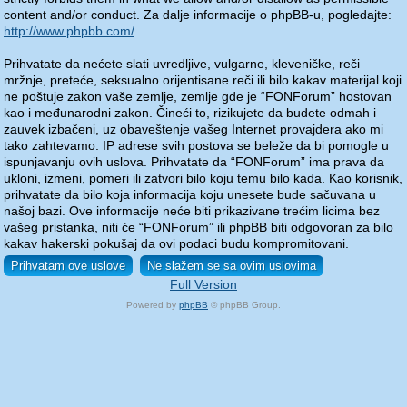
content and/or conduct. Za dalje informacije o phpBB-u, pogledajte:
http://www.phpbb.com/
.
Prihvatate da nećete slati uvredljive, vulgarne, kleveničke, reči
mržnje, preteće, seksualno orijentisane reči ili bilo kakav materijal koji
ne poštuje zakon vaše zemlje, zemlje gde je “FONForum” hostovan
kao i međunarodni zakon. Čineći to, rizikujete da budete odmah i
zauvek izbačeni, uz obaveštenje vašeg Internet provajdera ako mi
tako zahtevamo. IP adrese svih postova se beleže da bi pomogle u
ispunjavanju ovih uslova. Prihvatate da “FONForum” ima prava da
ukloni, izmeni, pomeri ili zatvori bilo koju temu bilo kada. Kao korisnik,
prihvatate da bilo koja informacija koju unesete bude sačuvana u
našoj bazi. Ove informacije neće biti prikazivane trećim licima bez
vašeg pristanka, niti će “FONForum” ili phpBB biti odgovoran za bilo
kakav hakerski pokušaj da ovi podaci budu kompromitovani.
Full Version
Powered by
phpBB
© phpBB Group.
phpBB Mobile / SEO by
Artodia
.