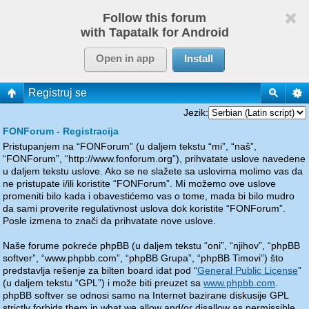
Follow this forum
with Tapatalk for Android
Open in app
Install
Registruj se
Jezik:
FONForum - Registracija
Pristupanjem na “FONForum” (u daljem tekstu “mi”, “naš”,
“FONForum”, “http://www.fonforum.org”), prihvatate uslove navedene
u daljem tekstu uslove. Ako se ne slažete sa uslovima molimo vas da
ne pristupate i/ili koristite “FONForum”. Mi možemo ove uslove
promeniti bilo kada i obavestićemo vas o tome, mada bi bilo mudro
da sami proverite regulativnost uslova dok koristite “FONForum”.
Posle izmena to znači da prihvatate nove uslove.
Naše forume pokreće phpBB (u daljem tekstu “oni”, “njihov”, “phpBB
softver”, “www.phpbb.com”, “phpBB Grupa”, “phpBB Timovi”) što
predstavlja rešenje za bilten board idat pod “
General Public License
”
(u daljem tekstu “GPL”) i može biti preuzet sa
www.phpbb.com
.
phpBB softver se odnosi samo na Internet bazirane diskusije GPL
strictly forbids them in what we allow and/or disallow as permissible