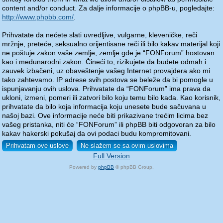
content and/or conduct. Za dalje informacije o phpBB-u, pogledajte:
http://www.phpbb.com/
.
Prihvatate da nećete slati uvredljive, vulgarne, kleveničke, reči
mržnje, preteće, seksualno orijentisane reči ili bilo kakav materijal koji
ne poštuje zakon vaše zemlje, zemlje gde je “FONForum” hostovan
kao i međunarodni zakon. Čineći to, rizikujete da budete odmah i
zauvek izbačeni, uz obaveštenje vašeg Internet provajdera ako mi
tako zahtevamo. IP adrese svih postova se beleže da bi pomogle u
ispunjavanju ovih uslova. Prihvatate da “FONForum” ima prava da
ukloni, izmeni, pomeri ili zatvori bilo koju temu bilo kada. Kao korisnik,
prihvatate da bilo koja informacija koju unesete bude sačuvana u
našoj bazi. Ove informacije neće biti prikazivane trećim licima bez
vašeg pristanka, niti će “FONForum” ili phpBB biti odgovoran za bilo
kakav hakerski pokušaj da ovi podaci budu kompromitovani.
Full Version
Powered by
phpBB
© phpBB Group.
phpBB Mobile / SEO by
Artodia
.