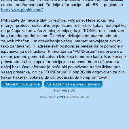
content and/or conduct. Za dalje informacije o phpBB-u, pogledajte:
http://www.phpbb.com/
.
Prihvatate da nećete slati uvredljive, vulgarne, kleveničke, reči
mržnje, preteće, seksualno orijentisane reči ili bilo kakav materijal koji
ne poštuje zakon vaše zemlje, zemlje gde je “FONForum” hostovan
kao i međunarodni zakon. Čineći to, rizikujete da budete odmah i
zauvek izbačeni, uz obaveštenje vašeg Internet provajdera ako mi
tako zahtevamo. IP adrese svih postova se beleže da bi pomogle u
ispunjavanju ovih uslova. Prihvatate da “FONForum” ima prava da
ukloni, izmeni, pomeri ili zatvori bilo koju temu bilo kada. Kao korisnik,
prihvatate da bilo koja informacija koju unesete bude sačuvana u
našoj bazi. Ove informacije neće biti prikazivane trećim licima bez
vašeg pristanka, niti će “FONForum” ili phpBB biti odgovoran za bilo
kakav hakerski pokušaj da ovi podaci budu kompromitovani.
Full Version
Powered by
phpBB
© phpBB Group.
phpBB Mobile / SEO by
Artodia
.