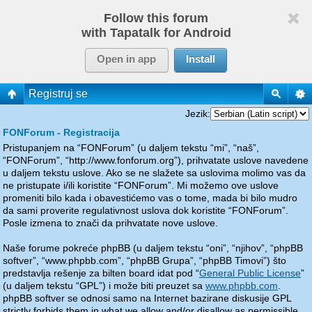
Follow this forum
with Tapatalk for Android
Open in app
Install
Registruj se
Jezik:
FONForum - Registracija
Pristupanjem na “FONForum” (u daljem tekstu “mi”, “naš”,
“FONForum”, “http://www.fonforum.org”), prihvatate uslove navedene
u daljem tekstu uslove. Ako se ne slažete sa uslovima molimo vas da
ne pristupate i/ili koristite “FONForum”. Mi možemo ove uslove
promeniti bilo kada i obavestićemo vas o tome, mada bi bilo mudro
da sami proverite regulativnost uslova dok koristite “FONForum”.
Posle izmena to znači da prihvatate nove uslove.
Naše forume pokreće phpBB (u daljem tekstu “oni”, “njihov”, “phpBB
softver”, “www.phpbb.com”, “phpBB Grupa”, “phpBB Timovi”) što
predstavlja rešenje za bilten board idat pod “
General Public License
”
(u daljem tekstu “GPL”) i može biti preuzet sa
www.phpbb.com
.
phpBB softver se odnosi samo na Internet bazirane diskusije GPL
strictly forbids them in what we allow and/or disallow as permissible