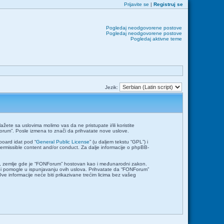
Prijavite se
|
Registruj se
Pogledaj neodgovorene postove
Pogledaj neodgovorene postove
Pogledaj aktivne teme
Jezik:
ete sa uslovima molimo vas da ne pristupate i/ili koristite
orum”. Posle izmena to znači da prihvatate nove uslove.
board idat pod “
General Public License
” (u daljem tekstu “GPL”) i
permissible content and/or conduct. Za dalje informacije o phpBB-
emlje, zemlje gde je “FONForum” hostovan kao i međunarodni zakon.
bi pomogle u ispunjavanju ovih uslova. Prihvatate da “FONForum”
Ove informacije neće biti prikazivane trećim licima bez vašeg