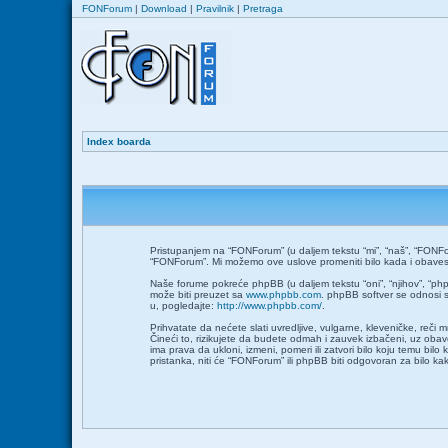
FONForum
|
Download
|
Pravilnik
|
Pretraga
Index boarda
Pristupanjem na “FONForum” (u daljem tekstu “mi”, “naš”, “FONFor
“FONForum”. Mi možemo ove uslove promeniti bilo kada i obavesti
Naše forume pokreće phpBB (u daljem tekstu “oni”, “njihov”, “ph
može biti preuzet sa
www.phpbb.com
. phpBB softver se odnosi s
u, pogledajte:
http://www.phpbb.com/
.
Prihvatate da nećete slati uvredljive, vulgarne, kleveničke, reči
Čineći to, rizikujete da budete odmah i zauvek izbačeni, uz ob
ima prava da ukloni, izmeni, pomeri ili zatvori bilo koju temu bil
pristanka, niti će “FONForum” ili phpBB biti odgovoran za bilo 