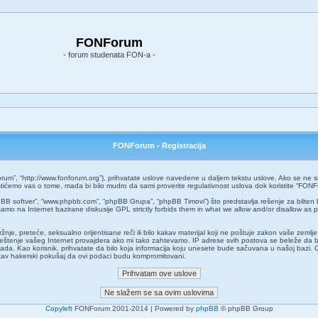
FONForum
- forum studenata FON-a -
FONForum - Registracija
um”, “http://www.fonforum.org”), prihvatate uslove navedene u daljem tekstu uslove. Ako se ne slaž
ćemo vas o tome, mada bi bilo mudro da sami proverite regulativnost uslova dok koristite “FONF
pBB softver”, “www.phpbb.com”, “phpBB Grupa”, “phpBB Timovi”) što predstavlja rešenje za bilten 
amo na Internet bazirane diskusije GPL strictly forbids them in what we allow and/or disallow as 
 mržnje, preteće, seksualno orijentisane reči ili bilo kakav materijal koji ne poštuje zakon vaše z
aveštenje vašeg Internet provajdera ako mi tako zahtevamo. IP adrese svih postova se beleže da 
o kada. Kao korisnik, prihvatate da bilo koja informacija koju unesete bude sačuvana u našoj bazi. 
kakav hakerski pokušaj da ovi podaci budu kompromitovani.
Copyleft
FONForum 2001-2014 | Powered by
phpBB
© phpBB Group