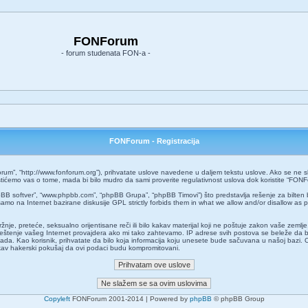
FONForum
- forum studenata FON-a -
FONForum - Registracija
um”, “http://www.fonforum.org”), prihvatate uslove navedene u daljem tekstu uslove. Ako se ne slaž
ćemo vas o tome, mada bi bilo mudro da sami proverite regulativnost uslova dok koristite “FONF
pBB softver”, “www.phpbb.com”, “phpBB Grupa”, “phpBB Timovi”) što predstavlja rešenje za bilten 
amo na Internet bazirane diskusije GPL strictly forbids them in what we allow and/or disallow as 
 mržnje, preteće, seksualno orijentisane reči ili bilo kakav materijal koji ne poštuje zakon vaše z
aveštenje vašeg Internet provajdera ako mi tako zahtevamo. IP adrese svih postova se beleže da 
o kada. Kao korisnik, prihvatate da bilo koja informacija koju unesete bude sačuvana u našoj bazi. 
kakav hakerski pokušaj da ovi podaci budu kompromitovani.
Copyleft
FONForum 2001-2014 | Powered by
phpBB
© phpBB Group