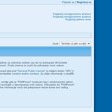
Prijavite se
|
Registruj se
Pogledaj neodgovorene postove
Pogledaj neodgovorene postove
Pogledaj aktivne teme
Jezik:
ete sa uslovima molimo vas da ne pristupate i/ili koristite
orum”. Posle izmena to znači da prihvatate nove uslove.
board idat pod “
General Public License
” (u daljem tekstu “GPL”) i
permissible content and/or conduct. Za dalje informacije o phpBB-
emlje, zemlje gde je “FONForum” hostovan kao i međunarodni zakon.
bi pomogle u ispunjavanju ovih uslova. Prihvatate da “FONForum”
Ove informacije neće biti prikazivane trećim licima bez vašeg