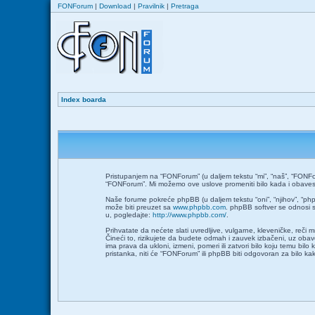
FONForum
|
Download
|
Pravilnik
|
Pretraga
Index boarda
Pristupanjem na “FONForum” (u daljem tekstu “mi”, “naš”, “FONFor
“FONForum”. Mi možemo ove uslove promeniti bilo kada i obavesti
Naše forume pokreće phpBB (u daljem tekstu “oni”, “njihov”, “ph
može biti preuzet sa
www.phpbb.com
. phpBB softver se odnosi s
u, pogledajte:
http://www.phpbb.com/
.
Prihvatate da nećete slati uvredljive, vulgarne, kleveničke, reči
Čineći to, rizikujete da budete odmah i zauvek izbačeni, uz ob
ima prava da ukloni, izmeni, pomeri ili zatvori bilo koju temu bil
pristanka, niti će “FONForum” ili phpBB biti odgovoran za bilo 