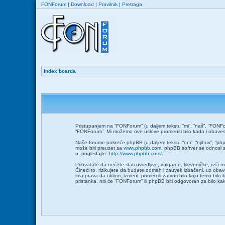
FONForum
|
Download
|
Pravilnik
|
Pretraga
Index boarda
Pristupanjem na “FONForum” (u daljem tekstu “mi”, “naš”, “FONFor
“FONForum”. Mi možemo ove uslove promeniti bilo kada i obavesti
Naše forume pokreće phpBB (u daljem tekstu “oni”, “njihov”, “ph
može biti preuzet sa
www.phpbb.com
. phpBB softver se odnosi s
u, pogledajte:
http://www.phpbb.com/
.
Prihvatate da nećete slati uvredljive, vulgarne, kleveničke, reči
Čineći to, rizikujete da budete odmah i zauvek izbačeni, uz ob
ima prava da ukloni, izmeni, pomeri ili zatvori bilo koju temu bil
pristanka, niti će “FONForum” ili phpBB biti odgovoran za bilo 