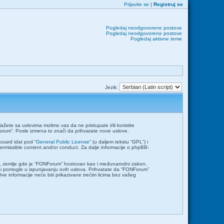
Prijavite se
|
Registruj se
Pogledaj neodgovorene postove
Pogledaj neodgovorene postove
Pogledaj aktivne teme
Jezik:
ete sa uslovima molimo vas da ne pristupate i/ili koristite
orum”. Posle izmena to znači da prihvatate nove uslove.
board idat pod “
General Public License
” (u daljem tekstu “GPL”) i
permissible content and/or conduct. Za dalje informacije o phpBB-
emlje, zemlje gde je “FONForum” hostovan kao i međunarodni zakon.
bi pomogle u ispunjavanju ovih uslova. Prihvatate da “FONForum”
Ove informacije neće biti prikazivane trećim licima bez vašeg