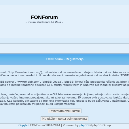
FONForum
- forum studenata FON-a -
FONForum - Registracija
um”, “http://www.fonforum.org”), prihvatate uslove navedene u daljem tekstu uslove. Ako se ne slaž
ćemo vas o tome, mada bi bilo mudro da sami proverite regulativnost uslova dok koristite “FONF
pBB softver”, “www.phpbb.com”, “phpBB Grupa”, “phpBB Timovi”) što predstavlja rešenje za bilten 
amo na Internet bazirane diskusije GPL strictly forbids them in what we allow and/or disallow as 
 mržnje, preteće, seksualno orijentisane reči ili bilo kakav materijal koji ne poštuje zakon vaše z
aveštenje vašeg Internet provajdera ako mi tako zahtevamo. IP adrese svih postova se beleže da 
o kada. Kao korisnik, prihvatate da bilo koja informacija koju unesete bude sačuvana u našoj bazi. 
kakav hakerski pokušaj da ovi podaci budu kompromitovani.
Copyleft
FONForum 2001-2014 | Powered by
phpBB
© phpBB Group