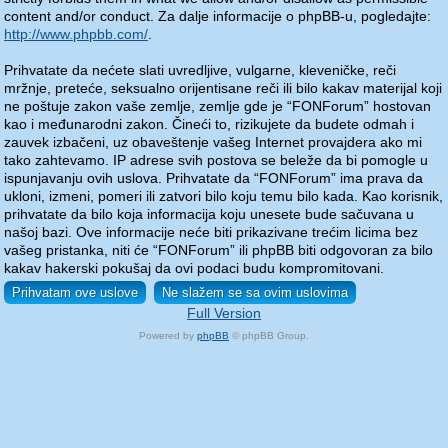
content and/or conduct. Za dalje informacije o phpBB-u, pogledajte:
http://www.phpbb.com/
.
Prihvatate da nećete slati uvredljive, vulgarne, kleveničke, reči
mržnje, preteće, seksualno orijentisane reči ili bilo kakav materijal koji
ne poštuje zakon vaše zemlje, zemlje gde je “FONForum” hostovan
kao i međunarodni zakon. Čineći to, rizikujete da budete odmah i
zauvek izbačeni, uz obaveštenje vašeg Internet provajdera ako mi
tako zahtevamo. IP adrese svih postova se beleže da bi pomogle u
ispunjavanju ovih uslova. Prihvatate da “FONForum” ima prava da
ukloni, izmeni, pomeri ili zatvori bilo koju temu bilo kada. Kao korisnik,
prihvatate da bilo koja informacija koju unesete bude sačuvana u
našoj bazi. Ove informacije neće biti prikazivane trećim licima bez
vašeg pristanka, niti će “FONForum” ili phpBB biti odgovoran za bilo
kakav hakerski pokušaj da ovi podaci budu kompromitovani.
Full Version
Powered by
phpBB
© phpBB Group.
phpBB Mobile / SEO by
Artodia
.