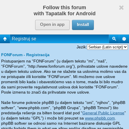
Follow this forum
with Tapatalk for Android
Open in app
Install
Registruj se
Jezik:
FONForum - Registracija
Pristupanjem na “FONForum” (u daljem tekstu “mi”, “naš”,
“FONForum”, “http://www.fonforum.org”), prihvatate uslove navedene
u daljem tekstu uslove. Ako se ne slažete sa uslovima molimo vas da
ne pristupate i/ili koristite “FONForum”. Mi možemo ove uslove
promeniti bilo kada i obavestićemo vas o tome, mada bi bilo mudro
da sami proverite regulativnost uslova dok koristite “FONForum”.
Posle izmena to znači da prihvatate nove uslove.
Naše forume pokreće phpBB (u daljem tekstu “oni”, “njihov”, “phpBB
softver”, “www.phpbb.com”, “phpBB Grupa”, “phpBB Timovi”) što
predstavlja rešenje za bilten board idat pod “
General Public License
”
(u daljem tekstu “GPL”) i može biti preuzet sa
www.phpbb.com
.
phpBB softver se odnosi samo na Internet bazirane diskusije GPL
strictly forbids them in what we allow and/or disallow as permissible