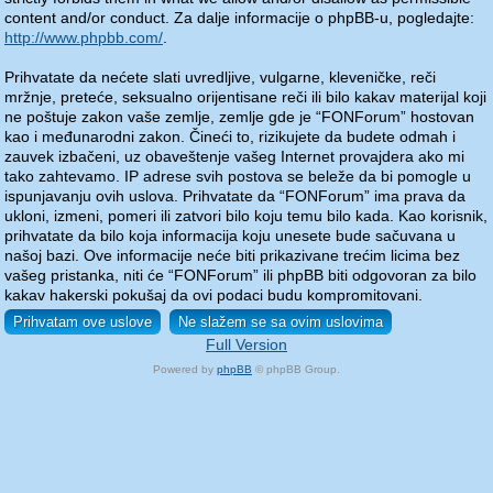
content and/or conduct. Za dalje informacije o phpBB-u, pogledajte:
http://www.phpbb.com/
.
Prihvatate da nećete slati uvredljive, vulgarne, kleveničke, reči
mržnje, preteće, seksualno orijentisane reči ili bilo kakav materijal koji
ne poštuje zakon vaše zemlje, zemlje gde je “FONForum” hostovan
kao i međunarodni zakon. Čineći to, rizikujete da budete odmah i
zauvek izbačeni, uz obaveštenje vašeg Internet provajdera ako mi
tako zahtevamo. IP adrese svih postova se beleže da bi pomogle u
ispunjavanju ovih uslova. Prihvatate da “FONForum” ima prava da
ukloni, izmeni, pomeri ili zatvori bilo koju temu bilo kada. Kao korisnik,
prihvatate da bilo koja informacija koju unesete bude sačuvana u
našoj bazi. Ove informacije neće biti prikazivane trećim licima bez
vašeg pristanka, niti će “FONForum” ili phpBB biti odgovoran za bilo
kakav hakerski pokušaj da ovi podaci budu kompromitovani.
Full Version
Powered by
phpBB
© phpBB Group.
phpBB Mobile / SEO by
Artodia
.