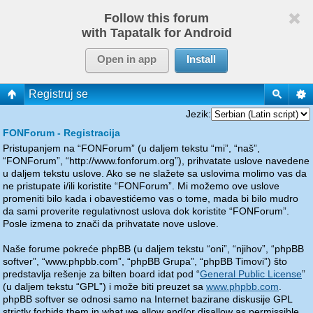
Follow this forum
with Tapatalk for Android
Open in app
Install
Registruj se
Jezik:
FONForum - Registracija
Pristupanjem na “FONForum” (u daljem tekstu “mi”, “naš”,
“FONForum”, “http://www.fonforum.org”), prihvatate uslove navedene
u daljem tekstu uslove. Ako se ne slažete sa uslovima molimo vas da
ne pristupate i/ili koristite “FONForum”. Mi možemo ove uslove
promeniti bilo kada i obavestićemo vas o tome, mada bi bilo mudro
da sami proverite regulativnost uslova dok koristite “FONForum”.
Posle izmena to znači da prihvatate nove uslove.
Naše forume pokreće phpBB (u daljem tekstu “oni”, “njihov”, “phpBB
softver”, “www.phpbb.com”, “phpBB Grupa”, “phpBB Timovi”) što
predstavlja rešenje za bilten board idat pod “
General Public License
”
(u daljem tekstu “GPL”) i može biti preuzet sa
www.phpbb.com
.
phpBB softver se odnosi samo na Internet bazirane diskusije GPL
strictly forbids them in what we allow and/or disallow as permissible