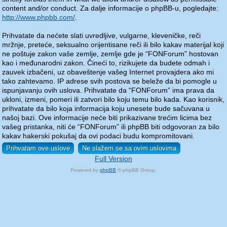
content and/or conduct. Za dalje informacije o phpBB-u, pogledajte:
http://www.phpbb.com/
.
Prihvatate da nećete slati uvredljive, vulgarne, kleveničke, reči
mržnje, preteće, seksualno orijentisane reči ili bilo kakav materijal koji
ne poštuje zakon vaše zemlje, zemlje gde je “FONForum” hostovan
kao i međunarodni zakon. Čineći to, rizikujete da budete odmah i
zauvek izbačeni, uz obaveštenje vašeg Internet provajdera ako mi
tako zahtevamo. IP adrese svih postova se beleže da bi pomogle u
ispunjavanju ovih uslova. Prihvatate da “FONForum” ima prava da
ukloni, izmeni, pomeri ili zatvori bilo koju temu bilo kada. Kao korisnik,
prihvatate da bilo koja informacija koju unesete bude sačuvana u
našoj bazi. Ove informacije neće biti prikazivane trećim licima bez
vašeg pristanka, niti će “FONForum” ili phpBB biti odgovoran za bilo
kakav hakerski pokušaj da ovi podaci budu kompromitovani.
Full Version
Powered by
phpBB
© phpBB Group.
phpBB Mobile / SEO by
Artodia
.