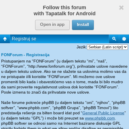
Follow this forum
with Tapatalk for Android
Open in app
Install
Registruj se
Jezik:
FONForum - Registracija
Pristupanjem na “FONForum” (u daljem tekstu “mi”, “naš”,
“FONForum”, “http://www.fonforum.org”), prihvatate uslove navedene
u daljem tekstu uslove. Ako se ne slažete sa uslovima molimo vas da
ne pristupate i/ili koristite “FONForum”. Mi možemo ove uslove
promeniti bilo kada i obavestićemo vas o tome, mada bi bilo mudro
da sami proverite regulativnost uslova dok koristite “FONForum”.
Posle izmena to znači da prihvatate nove uslove.
Naše forume pokreće phpBB (u daljem tekstu “oni”, “njihov”, “phpBB
softver”, “www.phpbb.com”, “phpBB Grupa”, “phpBB Timovi”) što
predstavlja rešenje za bilten board idat pod “
General Public License
”
(u daljem tekstu “GPL”) i može biti preuzet sa
www.phpbb.com
.
phpBB softver se odnosi samo na Internet bazirane diskusije GPL
strictly forbids them in what we allow and/or disallow as permissible