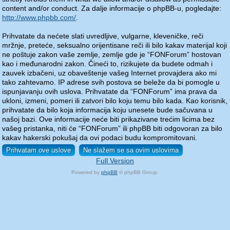
content and/or conduct. Za dalje informacije o phpBB-u, pogledajte:
http://www.phpbb.com/
.
Prihvatate da nećete slati uvredljive, vulgarne, kleveničke, reči
mržnje, preteće, seksualno orijentisane reči ili bilo kakav materijal koji
ne poštuje zakon vaše zemlje, zemlje gde je “FONForum” hostovan
kao i međunarodni zakon. Čineći to, rizikujete da budete odmah i
zauvek izbačeni, uz obaveštenje vašeg Internet provajdera ako mi
tako zahtevamo. IP adrese svih postova se beleže da bi pomogle u
ispunjavanju ovih uslova. Prihvatate da “FONForum” ima prava da
ukloni, izmeni, pomeri ili zatvori bilo koju temu bilo kada. Kao korisnik,
prihvatate da bilo koja informacija koju unesete bude sačuvana u
našoj bazi. Ove informacije neće biti prikazivane trećim licima bez
vašeg pristanka, niti će “FONForum” ili phpBB biti odgovoran za bilo
kakav hakerski pokušaj da ovi podaci budu kompromitovani.
Full Version
Powered by
phpBB
© phpBB Group.
phpBB Mobile / SEO by
Artodia
.