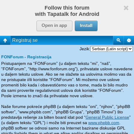
Follow this forum
with Tapatalk for Android
Open in app
Install
Registruj se
Jezik:
FONForum - Registracija
Pristupanjem na “FONForum” (u daljem tekstu “mi”, “naš”,
“FONForum”, “http://www.fonforum.org”), prihvatate uslove navedene
u daljem tekstu uslove. Ako se ne slažete sa uslovima molimo vas da
ne pristupate i/ili koristite “FONForum”. Mi možemo ove uslove
promeniti bilo kada i obavestićemo vas o tome, mada bi bilo mudro
da sami proverite regulativnost uslova dok koristite “FONForum”.
Posle izmena to znači da prihvatate nove uslove.
Naše forume pokreće phpBB (u daljem tekstu “oni”, “njihov”, “phpBB
softver”, “www.phpbb.com”, “phpBB Grupa”, “phpBB Timovi”) što
predstavlja rešenje za bilten board idat pod “
General Public License
”
(u daljem tekstu “GPL”) i može biti preuzet sa
www.phpbb.com
.
phpBB softver se odnosi samo na Internet bazirane diskusije GPL
strictly forbids them in what we allow and/or disallow as permissible